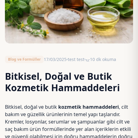
17/03/2025
test test
10 dk okuma
Blog ve Formüller
schedule
Bitkisel, Doğal ve Butik
Kozmetik Hammaddeleri
Bitkisel, doğal ve butik
kozmetik hammaddeleri
, cilt
bakım ve güzellik ürünlerinin temel yapı taşlarıdır.
Kremler, losyonlar, serumlar ve şampuanlar gibi cilt ve
saç bakım ürün formüllerinde yer alan içeriklerin etkili
ve güvenli olabilmesi için doğru hammaddelerin doğru