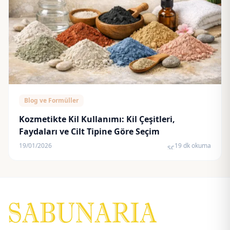
Blog ve Formüller
Kozmetikte Kil Kullanımı: Kil Çeşitleri,
Faydaları ve Cilt Tipine Göre Seçim
19/01/2026
19 dk okuma
schedule