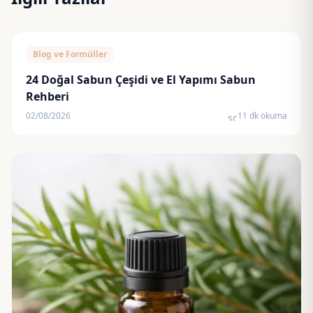
Blog ve Formüller
24 Doğal Sabun Çeşidi ve El Yapımı Sabun
Rehberi
02/08/2026
11 dk okuma
schedule