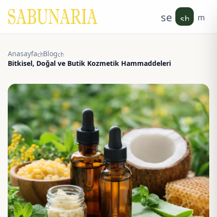
search
men
shoppin
Anasayfa
Blog
chevron_right
chevron_right
Bitkisel, Doğal ve Butik Kozmetik Hammaddeleri