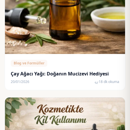
Blog ve Formüller
Çay Ağacı Yağı: Doğanın Mucizevi Hediyesi
20/01/2026
18 dk okuma
schedule