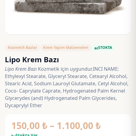
Kozmetik Bazlar
Krem Yapım Malzemeleri
STOKTA
eco
Lipo Krem Bazı
Lipo Krem Bazı
Kozmetik için uygundur.INCI NAME:
Ethylexyl Stearate, Glyceryl Stearate, Cetearyl Alcohol,
Stearic Acid, Sodium Lauroyl Glutamate, Cetyl Alcohol,
Coco- Caprylate Caprate, Hydrogenated Palm Kernel
Glycerydes (and) Hydrogenated Palm Glycerides,
Dycaprylyl Ether
Fiyat
150,00
₺
–
1.100,00
₺
Stokta Var