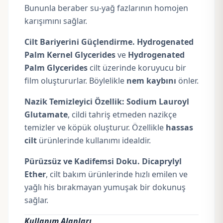
Bununla beraber su-yağ fazlarının homojen
karışımını sağlar.
Cilt Bariyerini Güçlendirme.
Hydrogenated
Palm Kernel Glycerides
ve
Hydrogenated
Palm Glycerides
cilt üzerinde koruyucu bir
film oluştururlar. Böylelikle
nem kaybını
önler.
Nazik Temizleyici Özellik:
Sodium Lauroyl
Glutamat
e
, cildi tahriş etmeden nazikçe
temizler ve köpük oluşturur. Özellikle
hassas
cilt
ürünlerinde kullanımı idealdir.
Pürüzsüz ve Kadifemsi Doku.
Dicaprylyl
Ether
, cilt bakım ürünlerinde hızlı emilen ve
yağlı his bırakmayan yumuşak bir dokunuş
sağlar.
Kullanım Alanları