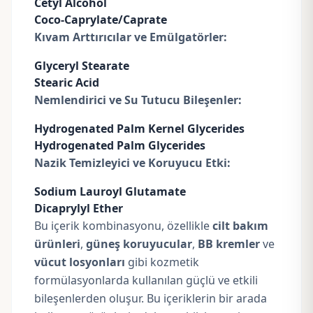
Cetyl Alcohol
Coco-Caprylate/Caprate
Kıvam Arttırıcılar ve Emülgatörler:
Glyceryl Stearate
Stearic Acid
Nemlendirici ve Su Tutucu Bileşenler:
Hydrogenated Palm Kernel Glycerides
Hydrogenated Palm Glycerides
Nazik Temizleyici ve Koruyucu Etki:
Sodium Lauroyl Glutamate
Dicaprylyl Ether
Bu içerik kombinasyonu, özellikle
cilt bakım
ürünleri
,
güneş koruyucular
,
BB kremler
ve
vücut losyonları
gibi kozmetik
formülasyonlarda kullanılan güçlü ve etkili
bileşenlerden oluşur. Bu içeriklerin bir arada