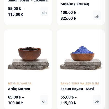
Sabun Boyası - Çikolata
Gliserin (Bitkisel)
55,00
₺
–
100,00
₺
–
visibility
Fiyat
115,00
₺
visibili
Fiyat
825,00
₺
aralığı:
aralığı:
55,00 ₺
100,00 ₺
-
-
115,00 ₺
825,00 ₺
BITKISEL YAĞLAR
BANYO TOPU MALZEMELERI
Ardıç Katranı
Sabun Boyası - Mavi
65,00
₺
–
55,00
₺
–
visibility
visibili
Fiyat
Fiyat
300,00
₺
115,00
₺
aralığı:
aralığı: