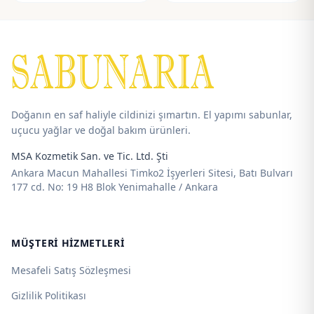
65,00 ₺
55,00 ₺
-
-
300,00 ₺
115,00 ₺
Doğanın en saf haliyle cildinizi şımartın. El yapımı sabunlar,
uçucu yağlar ve doğal bakım ürünleri.
MSA Kozmetik San. ve Tic. Ltd. Şti
Ankara Macun Mahallesi Timko2 İşyerleri Sitesi, Batı Bulvarı
177 cd. No: 19 H8 Blok Yenimahalle / Ankara
MÜŞTERI HIZMETLERI
Mesafeli Satış Sözleşmesi
Gizlilik Politikası