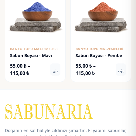
BANYO TOPU MALZEMELERI
BANYO TOPU MALZEMELERI
Sabun Boyası - Mavi
Sabun Boyası - Pembe
55,00
₺
–
55,00
₺
–
visibility
visibili
Fiyat
Fiyat
115,00
₺
115,00
₺
aralığı:
aralığı:
55,00 ₺
55,00 ₺
-
-
115,00 ₺
115,00 ₺
Doğanın en saf haliyle cildinizi şımartın. El yapımı sabunlar,