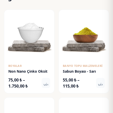
BOYALAR
BANYO TOPU MALZEMELERI
Non Nano Çinko Oksit
Sabun Boyası - Sarı
75,00
₺
–
55,00
₺
–
visibility
visibili
Fiyat
Fiyat
1.750,00
₺
115,00
₺
aralığı:
aralığı:
75,00 ₺
55,00 ₺
-
-
1.750,00 ₺
115,00 ₺