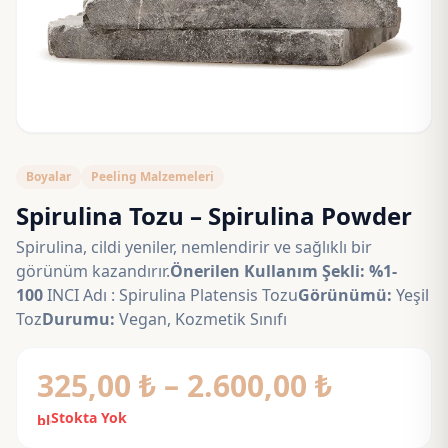
Boyalar
Peeling Malzemeleri
Spirulina Tozu – Spirulina Powder
Spirulina, cildi yeniler, nemlendirir ve sağlıklı bir
görünüm kazandırır.
Önerilen Kullanım Şekli: %1-
100
INCI Adı : Spirulina Platensis Tozu
Görünümü:
Yeşil
Toz
Durumu:
Vegan, Kozmetik Sınıfı
Fiyat
325,00
₺
–
2.600,00
₺
aralığı:
Stokta Yok
block