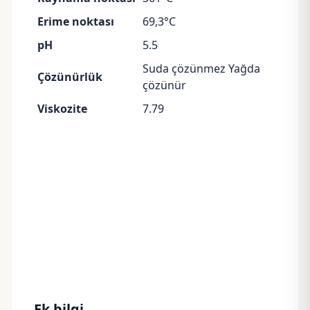
Erime noktası
69,3°C
pH
5.5
Suda çözünmez Yağda
Çözünürlük
çözünür
Viskozite
7.79
Ek bilgi