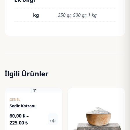
kg
250 gr, 500 gr, 1 kg
İlgili Ürünler
image
GENEL
Sedir Katranı
60,00
₺
–
visibility
Fiyat
225,00
₺
aralığı: