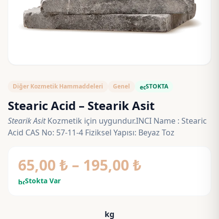
Diğer Kozmetik Hammaddeleri
Genel
STOKTA
eco
Stearic Acid – Stearik Asit
Stearik Asit
Kozmetik için uygundur.INCI Name : Stearic
Acid CAS No: 57-11-4 Fiziksel Yapısı: Beyaz Toz
Fiyat
65,00
₺
–
195,00
₺
aralığı:
Stokta Var
bolt
65,00 ₺
-
kg