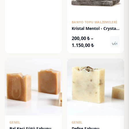
60,00 ₺
-
225,00 ₺
BANYO TOPU MALZEMELERI
Kristal Mentol - Crystal
Menthol
200,00
₺
–
visibili
Fiyat
1.150,00
₺
aralığı:
200,00 ₺
-
1.150,00 ₺
GENEL
GENEL
Bal Keçi Sütü Sabunu
Defne Sabunu