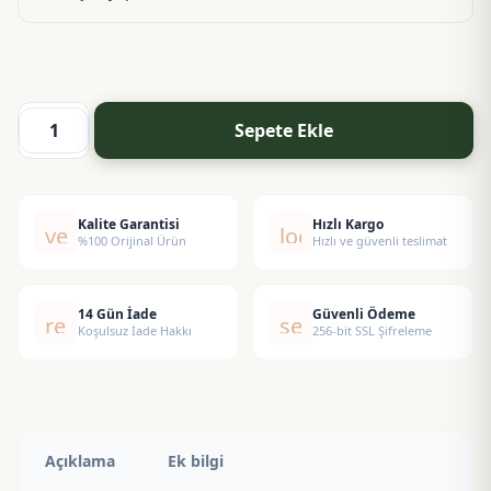
Sepete Ekle
Tarçın-
Şeker
Esansı
adet
Kalite Garantisi
Hızlı Kargo
verified
local_shipping
%100 Orijinal Ürün
Hızlı ve güvenli teslimat
14 Gün İade
Güvenli Ödeme
replay
security
Koşulsuz İade Hakkı
256-bit SSL Şifreleme
Açıklama
Ek bilgi