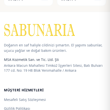
aralığı:
aralığı:
80,00 ₺
80,00 ₺
-
-
550,00 ₺
550,00 ₺
Doğanın en saf haliyle cildinizi şımartın. El yapımı sabunlar,
uçucu yağlar ve doğal bakım ürünleri.
MSA Kozmetik San. ve Tic. Ltd. Şti
Ankara Macun Mahallesi Timko2 İşyerleri Sitesi, Batı Bulvarı
177 cd. No: 19 H8 Blok Yenimahalle / Ankara
MÜŞTERI HIZMETLERI
Mesafeli Satış Sözleşmesi
Gizlilik Politikası