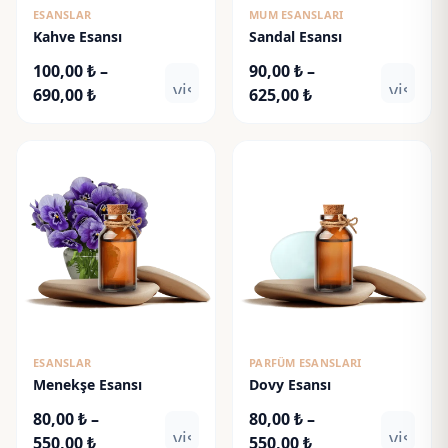
ESANSLAR
MUM ESANSLARI
Kahve Esansı
Sandal Esansı
100,00
₺
–
90,00
₺
–
visibility
visibili
Fiyat
Fiyat
690,00
₺
625,00
₺
aralığı:
aralığı:
100,00 ₺
90,00 ₺
-
-
690,00 ₺
625,00 ₺
ESANSLAR
PARFÜM ESANSLARI
Menekşe Esansı
Dovy Esansı
80,00
₺
–
80,00
₺
–
visibility
visibili
Fiyat
Fiyat
550,00
₺
550,00
₺