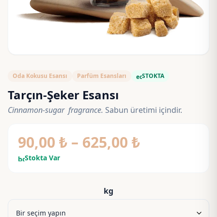
Oda Kokusu Esansı
Parfüm Esansları
STOKTA
eco
Tarçın-Şeker Esansı
Cinnamon-sugar fragrance.
Sabun üretimi içindir.
Fiyat
90,00
₺
–
625,00
₺
aralığı:
Stokta Var
bolt
90,00 ₺
-
kg
625,00 ₺