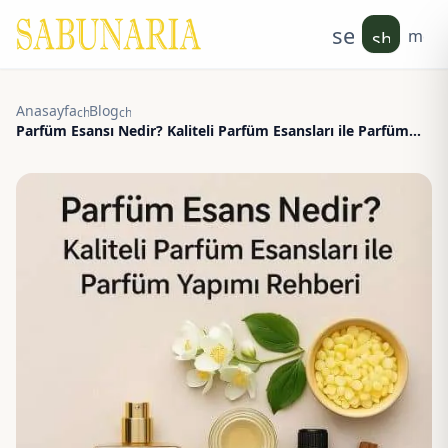
search
men
shoppin
Anasayfa
Blog
chevron_right
chevron_right
Parfüm Esansı Nedir? Kaliteli Parfüm Esansları ile Parfüm
Yapımı Rehberi