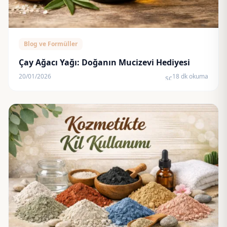
Blog ve Formüller
Çay Ağacı Yağı: Doğanın Mucizevi Hediyesi
20/01/2026
18 dk okuma
schedule