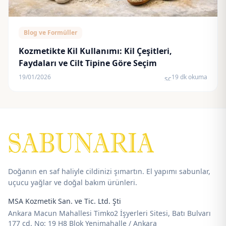
Blog ve Formüller
Kozmetikte Kil Kullanımı: Kil Çeşitleri,
Faydaları ve Cilt Tipine Göre Seçim
19/01/2026
19 dk okuma
schedule
Doğanın en saf haliyle cildinizi şımartın. El yapımı sabunlar,
uçucu yağlar ve doğal bakım ürünleri.
MSA Kozmetik San. ve Tic. Ltd. Şti
Ankara Macun Mahallesi Timko2 İşyerleri Sitesi, Batı Bulvarı
177 cd. No: 19 H8 Blok Yenimahalle / Ankara