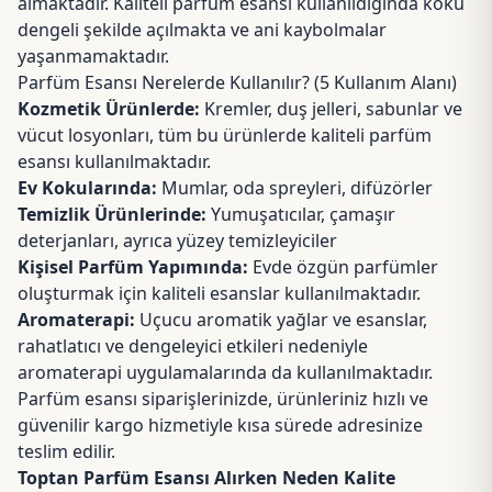
almaktadır. Kaliteli parfüm esansı kullanıldığında koku
dengeli şekilde açılmakta ve ani kaybolmalar
yaşanmamaktadır.
Parfüm Esansı Nerelerde Kullanılır? (5 Kullanım Alanı)
Kozmetik Ürünlerde:
Kremler, duş jelleri, sabunlar ve
vücut losyonları, tüm bu ürünlerde kaliteli parfüm
esansı kullanılmaktadır.
Ev Kokularında:
Mumlar,
oda spreyleri
,
difüzörler
Temizlik Ürünlerinde:
Yumuşatıcılar, çamaşır
deterjanları, ayrıca yüzey temizleyiciler
Kişisel Parfüm Yapımında:
Evde özgün parfümler
oluşturmak için kaliteli esanslar kullanılmaktadır.
Aromaterapi:
Uçucu aromatik yağlar ve esanslar,
rahatlatıcı ve dengeleyici etkileri nedeniyle
aromaterapi uygulamalarında da kullanılmaktadır.
Parfüm esansı siparişlerinizde, ürünleriniz hızlı ve
güvenilir kargo hizmetiyle kısa sürede adresinize
teslim edilir.
Toptan Parfüm Esansı Alırken Neden Kalite