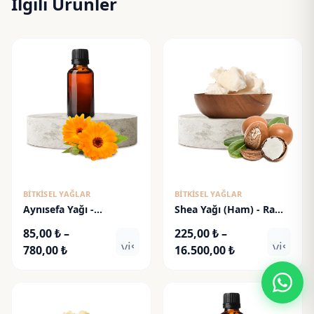
İlgili Ürünler
BITKISEL YAĞLAR
BITKISEL YAĞLAR
Aynısefa Yağı -
Shea Yağı (Ham) - Raw
Calendula Oil
Shea Butter
85,00
₺
–
225,00
₺
–
visibility
visibili
Fiyat
Fiyat
780,00
₺
16.500,00
₺
aralığı:
aralığı:
85,00 ₺
225,00 ₺
-
-