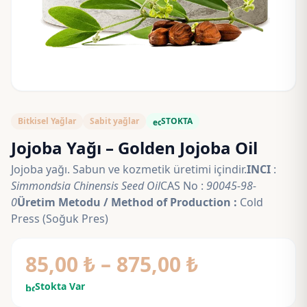
Bitkisel Yağlar
Sabit yağlar
STOKTA
eco
Jojoba Yağı – Golden Jojoba Oil
Jojoba yağı. Sabun ve kozmetik üretimi içindir.
INCI
:
Simmondsia Chinensis Seed Oil
CAS No :
90045-98-
0
Üretim Metodu / Method of Production :
Cold
Press (Soğuk Pres)
Fiyat
85,00
₺
–
875,00
₺
aralığı:
Stokta Var
bolt