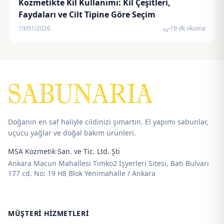
Kozmetikte Kil Kullanımı: Kil Çeşitleri,
Faydaları ve Cilt Tipine Göre Seçim
19/01/2026
19 dk okuma
schedule
Doğanın en saf haliyle cildinizi şımartın. El yapımı sabunlar,
uçucu yağlar ve doğal bakım ürünleri.
MSA Kozmetik San. ve Tic. Ltd. Şti
Ankara Macun Mahallesi Timko2 İşyerleri Sitesi, Batı Bulvarı
177 cd. No: 19 H8 Blok Yenimahalle / Ankara
MÜŞTERI HIZMETLERI