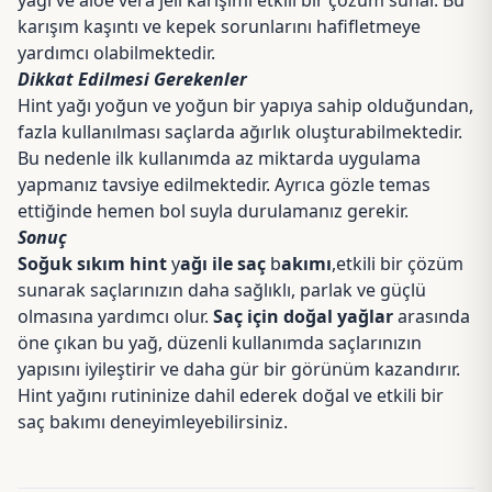
yağı ve aloe vera jeli karışımı etkili bir çözüm sunar. Bu
karışım kaşıntı ve kepek sorunlarını hafifletmeye
yardımcı olabilmektedir.
Dikkat Edilmesi Gerekenler
Hint yağı yoğun ve yoğun bir yapıya sahip olduğundan,
fazla kullanılması saçlarda ağırlık oluşturabilmektedir.
Bu nedenle ilk kullanımda az miktarda uygulama
yapmanız tavsiye edilmektedir. Ayrıca gözle temas
ettiğinde hemen bol suyla durulamanız gerekir.
Sonuç
Soğuk sıkım hint
y
ağı ile saç
b
akımı
,etkili bir çözüm
sunarak saçlarınızın daha sağlıklı, parlak ve güçlü
olmasına yardımcı olur.
Saç için doğal yağlar
arasında
öne çıkan bu yağ, düzenli kullanımda saçlarınızın
yapısını iyileştirir ve daha gür bir görünüm kazandırır.
Hint yağını rutininize dahil ederek doğal ve etkili bir
saç bakımı deneyimleyebilirsiniz.