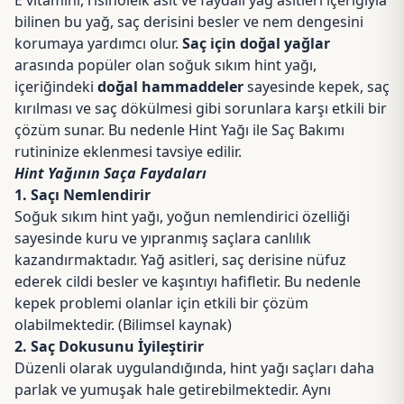
E vitamini
, risinoleik asit ve faydalı yağ asitleri içeriğiyla
bilinen bu yağ, saç derisini besler ve nem dengesini
korumaya yardımcı olur.
Saç için doğal yağlar
arasında popüler olan soğuk sıkım hint yağı,
içeriğindeki
doğal hammaddeler
sayesinde kepek, saç
kırılması ve saç dökülmesi gibi sorunlara karşı etkili bir
çözüm sunar. Bu nedenle Hint Yağı ile Saç Bakımı
rutininize eklenmesi tavsiye edilir.
Hint Yağının Saça Faydaları
1. Saçı Nemlendirir
Soğuk sıkım hint yağı, yoğun nemlendirici özelliği
sayesinde kuru ve yıpranmış saçlara canlılık
kazandırmaktadır. Yağ asitleri, saç derisine nüfuz
ederek cildi besler ve kaşıntıyı hafifletir. Bu nedenle
kepek problemi olanlar için etkili bir çözüm
olabilmektedir. (
Bilimsel kaynak
)
2. Saç Dokusunu İyileştirir
Düzenli olarak uygulandığında, hint yağı saçları daha
parlak ve yumuşak hale getirebilmektedir. Aynı