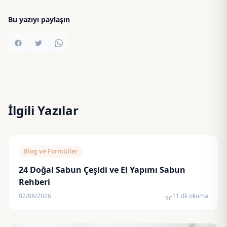
Bu yazıyı paylaşın
İlgili Yazılar
Blog ve Formüller
24 Doğal Sabun Çeşidi ve El Yapımı Sabun
Rehberi
02/08/2026
11 dk okuma
schedule