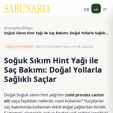
search
men
shoppin
Anasayfa
Blog
chevron_right
chevron_right
Soğuk Sıkım Hint Yağı ile Saç Bakımı: Doğal Yollarla Sağlıklı
Saçlar
04/11/2024
test test
4 dk okuma
Blog ve Formüller
schedule
Soğuk Sıkım Hint Yağı ile
Saç Bakımı: Doğal Yollarla
Sağlıklı Saçlar
Doğal Soğuk sıkım hint yağı’nın (
cold process castor
oil
) saça faydaları nelerdir, nasıl kullanılır? Yüzyllardır
saç bakımında kullanılan etkili doğal yağlardan biridir.