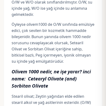
O/W ve W/O olarak sınıflandırılmıştır. O/W, su
içinde yağ, W/O ise yağ içinde su anlamına
gelmektedir.
Öyleyse olivem1000 de O/W sınıfında emülsiye
edici, çok sevilen bir kozmetik hammadde
bileşenidir. Bunun yanında olivem 1000 nedir
sorusunu cevaplayacak olursak, Setearil
Olivat ve Sorbitan Olivat
içeriğine sahip,
bitkisel bazlı, Peg içermeyen, iyonik olmayan
su içinde yağ emülgatörüdür.
Olivem 1000 nedir, ne işe yarar? inci
name: Cetearyl Olivate (and)
Sorbitan Olivate
Stearil olivat;
Zeytin yağından elde edilen
stearil alkol ve yağ asitlerinin esteridir. (O/W)