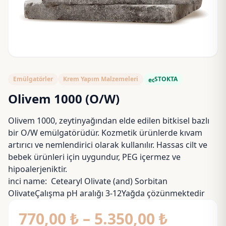
Emülgatörler
Krem Yapım Malzemeleri
STOKTA
eco
Olivem 1000 (O/W)
Olivem 1000, zeytinyağından elde edilen bitkisel bazlı
bir O/W emülgatörüdür. Kozmetik ürünlerde kıvam
artırıcı ve nemlendirici olarak kullanılır. Hassas cilt ve
bebek ürünleri için uygundur, PEG içermez ve
hipoalerjeniktir.
inci name: Cetearyl Olivate (and) Sorbitan
OlivateÇalışma pH aralığı 3-12Yağda çözünmektedir
Fiyat
770,00
₺
–
5.350,00
₺