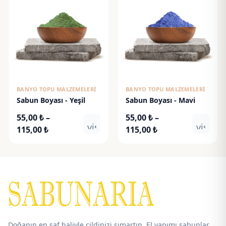
115,00 ₺
179,00 ₺
BANYO TOPU MALZEMELERI
BANYO TOPU MALZEMELERI
Sabun Boyası - Yeşil
Sabun Boyası - Mavi
55,00
₺
–
55,00
₺
–
visibility
visibili
Fiyat
Fiyat
115,00
₺
115,00
₺
aralığı:
aralığı:
55,00 ₺
55,00 ₺
-
-
115,00 ₺
115,00 ₺
Doğanın en saf haliyle cildinizi şımartın. El yapımı sabunlar,