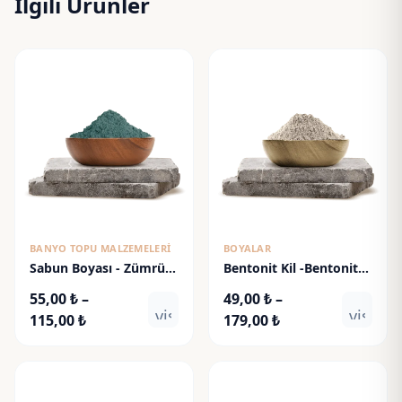
İlgili Ürünler
BANYO TOPU MALZEMELERI
BOYALAR
Sabun Boyası - Zümrüt
Bentonit Kil -Bentonite
Yeşili
Clay
55,00
₺
–
49,00
₺
–
visibility
visibili
Fiyat
Fiyat
115,00
₺
179,00
₺
aralığı:
aralığı:
55,00 ₺
49,00 ₺
-
-