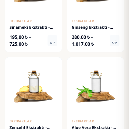
EKSTRAKTLAR
EKSTRAKTLAR
Sinameki Ekstraktı -
Ginseng Ekstraktı -
Senna Extract
Ginseng Root Extract
195,00
₺
–
280,00
₺
–
visibility
visibili
Fiyat
Fiyat
725,00
₺
1.017,00
₺
aralığı:
aralığı:
195,00 ₺
280,00 ₺
-
-
725,00 ₺
1.017,00 ₺
EKSTRAKTLAR
EKSTRAKTLAR
Zencefil Ekstraktı -
Aloe Vera Ekstraktı -