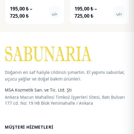
Ginger Extract
Aloevera Extract
195,00
₺
–
195,00
₺
–
visibility
visibili
Fiyat
Fiyat
725,00
₺
725,00
₺
aralığı:
aralığı:
195,00 ₺
195,00 ₺
-
-
725,00 ₺
725,00 ₺
Doğanın en saf haliyle cildinizi şımartın. El yapımı sabunlar,
uçucu yağlar ve doğal bakım ürünleri.
MSA Kozmetik San. ve Tic. Ltd. Şti
Ankara Macun Mahallesi Timko2 İşyerleri Sitesi, Batı Bulvarı
177 cd. No: 19 H8 Blok Yenimahalle / Ankara
MÜŞTERI HIZMETLERI