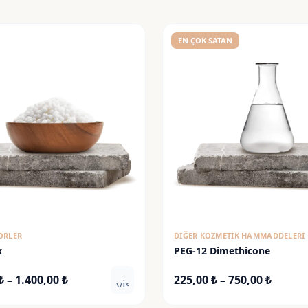
EN ÇOK SATAN
ÖRLER
DIĞER KOZMETIK HAMMADDELERI
x
PEG-12 Dimethicone
Fiyat
Fiyat
₺
–
1.400,00
₺
225,00
₺
–
750,00
₺
visibility
aralığı:
aralığı