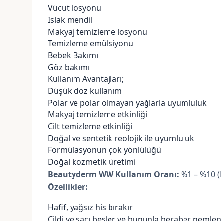
Vücut losyonu
Islak mendil
Makyaj temizleme losyonu
Temizleme emülsiyonu
Bebek Bakımı
Göz bakımı
Kullanım Avantajları;
Düşük doz kullanım
Polar ve polar olmayan yağlarla uyumluluk
Makyaj temizleme etkinliği
Cilt temizleme etkinliği
Doğal ve sentetik
reolojik
ile uyumluluk
Formülasyonun çok yönlülüğü
Doğal kozmetik üretimi
Beautyderm WW Kullanım Oranı:
%1 – %10 (F
Özellikler:
Hafif, yağsız his bırakır
Cildi ve saçı besler ve bununla beraber nemlen