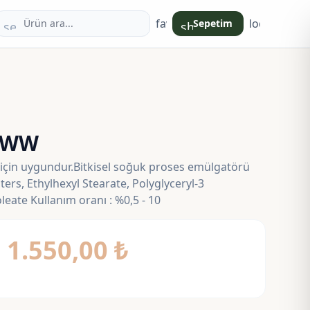
favorite
login
Sepetim
search
shopping_bag
 WW
için uygundur.Bitkisel soğuk proses emülgatörü
sters, Ethylhexyl Stearate, Polyglyceryl-3
leate Kullanım oranı : %0,5 - 10
Fiyat
–
1.550,00
₺
aralığı:
265,00 ₺