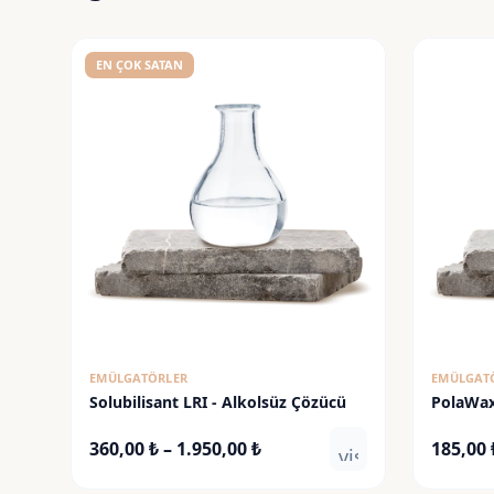
EN ÇOK SATAN
EMÜLGATÖRLER
EMÜLGAT
Solubilisant LRI - Alkolsüz Çözücü
PolaWa
Fiyat
360,00
₺
–
1.950,00
₺
185,00
visibility
aralığı: