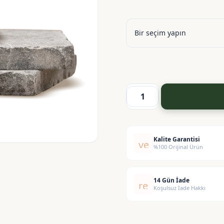
Beautyderm
WW
adet
Kalite Garantisi
verified
%100 Orijinal Ürün
14 Gün İade
replay
Koşulsuz İade Hakkı