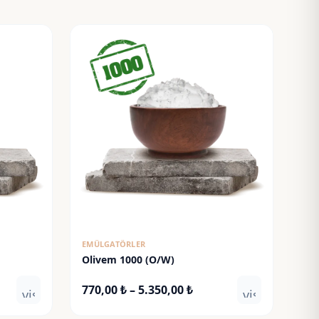
EMÜLGATÖRLER
Olivem 1000 (O/W)
Fiyat
770,00
₺
–
5.350,00
₺
visibility
visibility
:
aralığı: