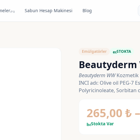
meler
Sabun Hesap Makinesi
Blog
expand_more
Emülgatörler
STOKTA
eco
Beautyderm
Beautyderm WW
Kozmetik 
INCI adı: Olive oil PEG-7 E
Polyricinoleate, Sorbitan o
265,00
₺
Stokta Var
bolt