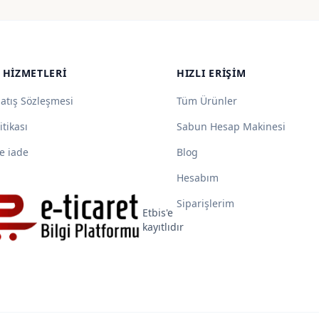
185,00 ₺
225,00
-
-
1.400,00 ₺
750,00
 HIZMETLERI
HIZLI ERIŞIM
Satış Sözleşmesi
Tüm Ürünler
itikası
Sabun Hesap Makinesi
e iade
Blog
Hesabım
Siparişlerim
Etbis'e
kayıtlıdır