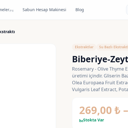
meler
Sabun Hesap Makinesi
Blog
expand_more
kstraktı
Ekstraktlar
Su Bazlı Ekstrakt
Biberiye-Zeyt
Rosemary - Olive Thyme Ex
üretimi içindir. Gliserin B
Olea Europaea Fruit Extra
Vulgaris Leaf Extract, Po
269,00
₺
Stokta Var
bolt