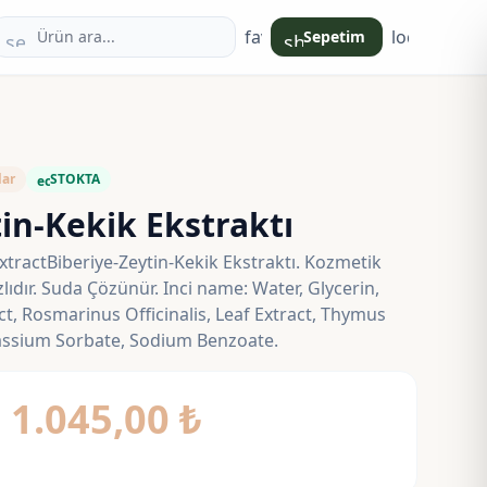
favorite
login
Sepetim
search
shopping_bag
lar
STOKTA
eco
in-Kekik Ekstraktı
tractBiberiye-Zeytin-Kekik Ekstraktı. Kozmetik
azlıdır. Suda Çözünür. Inci name: Water, Glycerin,
ct, Rosmarinus Officinalis, Leaf Extract, Thymus
tassium Sorbate, Sodium Benzoate.
Fiyat
–
1.045,00
₺
aralığı: