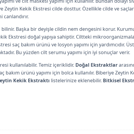
 yapımı ve cilt maskesi yapımı için kullanılır. Bundan dolayı si
e Zeytin Kekik Ekstresi cilde dosttur. Özellikle cilde ve saçl
i canlandırır.
bilinir. Başka bir deyişle cildin nem dengesini korur. Kurumuş
kik Ekstresi doğal yapıya sahiptir. Ciltteki mikroorganizmalar
kstresi saç bakım ürünü ve losyon yapımı için yardımcıdır. Üs
tadır. Bu yüzden cilt serumu yapımı için iyi sonuçlar verir.
si kullanılabilir. Temiz içeriklidir.
Doğal Ekstraktlar
arasın
 bakım ürünü yapımı için bolca kullanılır. Biberiye Zeytin K
Zeytin Kekik Ekstraktı
listelerinize eklenebilir.
Bitkisel Ekst