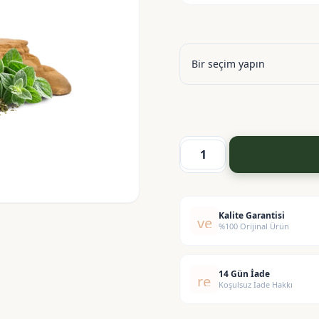
Biberiye-
Zeytin-
Kekik
Ekstraktı
Kalite Garantisi
verified
%100 Orijinal Ürün
adet
14 Gün İade
replay
Koşulsuz İade Hakkı