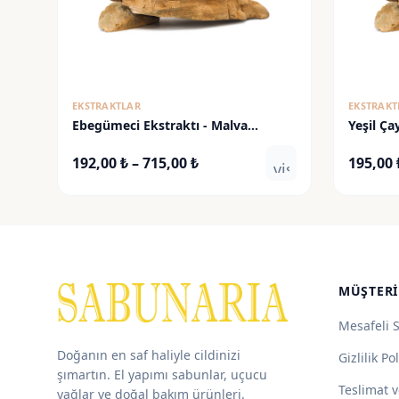
EKSTRAKTLAR
EKSTRAKT
Ebegümeci Ekstraktı - Malva
Yeşil Ça
Sylvestris Extract
Extract
Fiyat
192,00
₺
–
715,00
₺
195,00
visibility
aralığı:
192,00 ₺
-
715,00 ₺
MÜŞTERI
Mesafeli 
Doğanın en saf haliyle cildinizi
Gizlilik Pol
şımartın. El yapımı sabunlar, uçucu
Teslimat v
yağlar ve doğal bakım ürünleri.