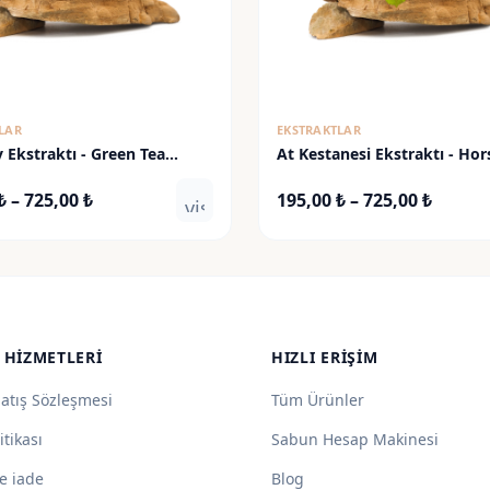
LAR
EKSTRAKTLAR
y Ekstraktı - Green Tea
At Kestanesi Ekstraktı - Hor
Chestnut Extract
Fiyat
Fiyat
₺
–
725,00
₺
195,00
₺
–
725,00
₺
visibility
aralığı:
aralığı
195,00 ₺
195,00
-
-
725,00 ₺
725,00
 HIZMETLERI
HIZLI ERIŞIM
Satış Sözleşmesi
Tüm Ürünler
itikası
Sabun Hesap Makinesi
e iade
Blog