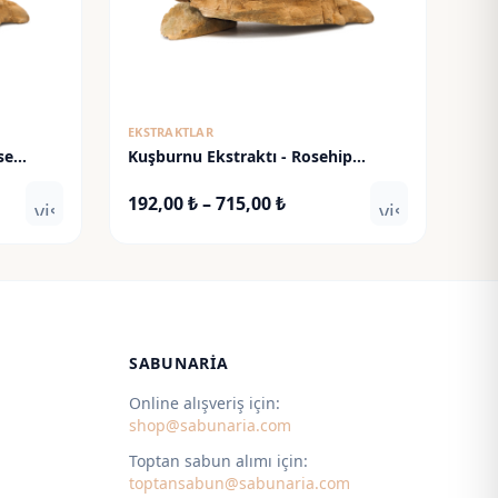
EKSTRAKTLAR
se
Kuşburnu Ekstraktı - Rosehip
Extract
Fiyat
192,00
₺
–
715,00
₺
visibility
visibility
:
aralığı:
 ₺
192,00 ₺
-
 ₺
715,00 ₺
SABUNARIA
Online alışveriş için:
shop@sabunaria.com
Toptan sabun alımı için:
toptansabun@sabunaria.com