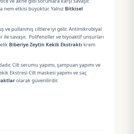
vilce ve akne gibi sorunlara karşı savaşır.
ara nem etkisi büyüktür. Yalnız
Bitkisel
 ve pullanmış ciltlere iyi gelir. Antimikrobiyal
 ile savaşır. Polifenoller ve biyoaktif unsurları
telik
Biberiye Zeytin Kekik Ekstraktı
krem
dadır. Cilt serumu yapımı, şampuan yapımı ve
ekik Ekstresi Cilt maskesi yapımı ve saç
raktlar
olarak güvenilirdir.