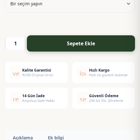
590,00 ₺
Sepete Ekle
Coco
&
Hibiscus
Esansı
Kalite Garantisi
Hızlı Kargo
verified
local_shipping
%100 Orijinal Ürün
Hızlı ve güvenli teslimat
adet
14 Gün İade
Güvenli Ödeme
replay
security
Koşulsuz İade Hakkı
256-bit SSL Şifreleme
Açıklama
Ek bilgi