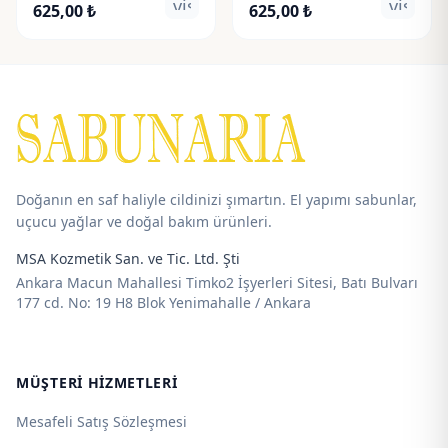
visibility
visibili
Fiyat
Fiyat
625,00
₺
625,00
₺
aralığı:
aralığı:
90,00 ₺
90,00 ₺
-
-
625,00 ₺
625,00 ₺
Doğanın en saf haliyle cildinizi şımartın. El yapımı sabunlar,
uçucu yağlar ve doğal bakım ürünleri.
MSA Kozmetik San. ve Tic. Ltd. Şti
Ankara Macun Mahallesi Timko2 İşyerleri Sitesi, Batı Bulvarı
177 cd. No: 19 H8 Blok Yenimahalle / Ankara
MÜŞTERI HIZMETLERI
Mesafeli Satış Sözleşmesi