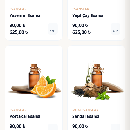
ESANSLAR
ESANSLAR
Yasemin Esansı
Yeşil Çay Esansı
90,00
₺
–
90,00
₺
–
visibility
visibili
Fiyat
Fiyat
625,00
₺
625,00
₺
aralığı:
aralığı:
90,00 ₺
90,00 ₺
-
-
625,00 ₺
625,00 ₺
ESANSLAR
MUM ESANSLARI
Portakal Esansı
Sandal Esansı
90,00
₺
–
90,00
₺
–