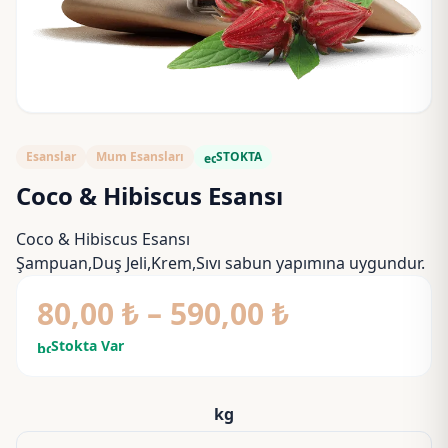
Esanslar
Mum Esansları
STOKTA
eco
Coco & Hibiscus Esansı
Coco & Hibiscus Esansı
Şampuan,Duş Jeli,Krem,Sıvı sabun yapımına uygundur.
Fiyat
80,00
₺
–
590,00
₺
aralığı:
Stokta Var
bolt
80,00 ₺
-
kg