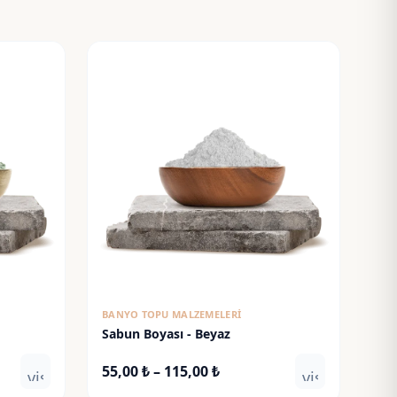
BANYO TOPU MALZEMELERI
Sabun Boyası - Beyaz
Fiyat
55,00
₺
–
115,00
₺
visibility
visibility
aralığı: