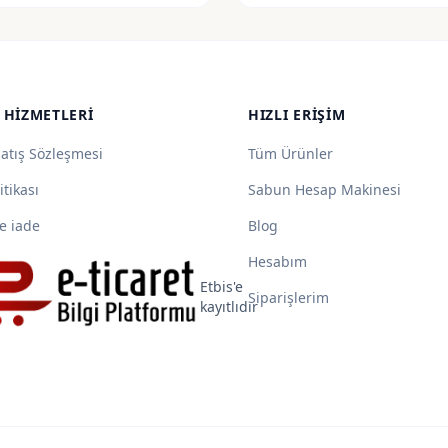
55,00 ₺
55,00 ₺
-
-
115,00 ₺
185,00 ₺
 HIZMETLERI
HIZLI ERIŞIM
Satış Sözleşmesi
Tüm Ürünler
itikası
Sabun Hesap Makinesi
e iade
Blog
Hesabım
Etbis'e
Siparişlerim
kayıtlıdır