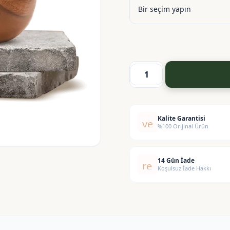
Doğal
ve
Organik
Pigment
Kalite Garantisi
verified
%100 Orijinal Ürün
-
Mavi
adet
14 Gün İade
replay
Koşulsuz İade Hakkı