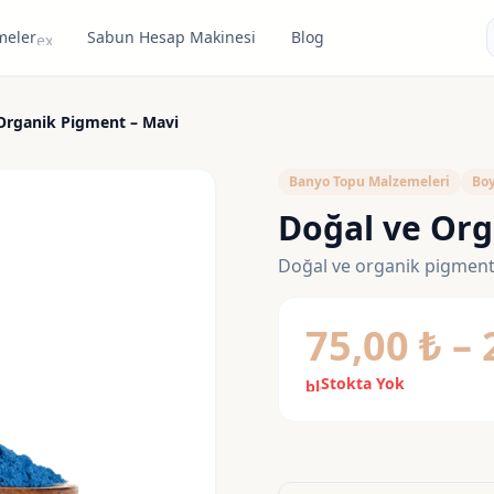
meler
Sabun Hesap Makinesi
Blog
expand_more
Organik Pigment – Mavi
Banyo Topu Malzemeleri
Boy
Doğal ve Org
Doğal ve organik pigment.
75,00
₺
–
Stokta Yok
block