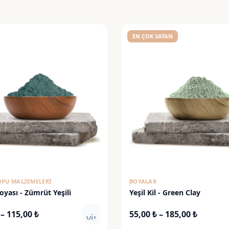
EN ÇOK SATAN
OPU MALZEMELERI
BOYALAR
yası - Zümrüt Yeşili
Yeşil Kil - Green Clay
Fiyat
Fiyat
–
115,00
₺
55,00
₺
–
185,00
₺
visibility
aralığı:
aralığı: