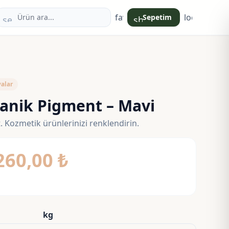
favorite
login
Sepetim
search
shopping_bag
alar
anik Pigment – Mavi
 Kozmetik ürünlerinizi renklendirin.
Fiyat
260,00
₺
aralığı:
75,00 ₺
-
kg