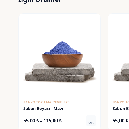
BANYO TOPU MALZEMELERI
BANYO T
Sabun Boyası - Mavi
Sabun Bo
Fiyat
55,00
₺
–
115,00
₺
55,00
₺
visibility
aralığı: