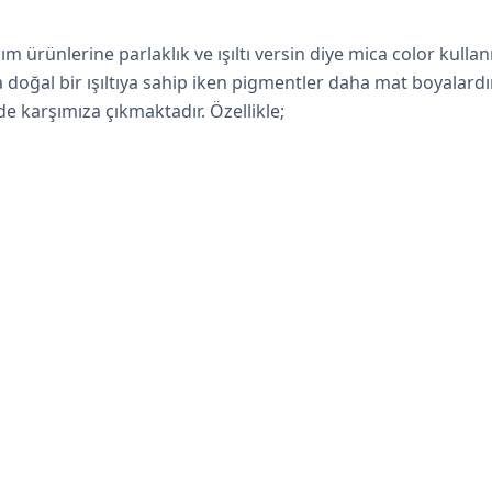
akım ürünlerine parlaklık ve ışıltı versin diye mica color kul
ya doğal bir ışıltıya sahip iken pigmentler daha mat boyalard
e karşımıza çıkmaktadır. Özellikle;