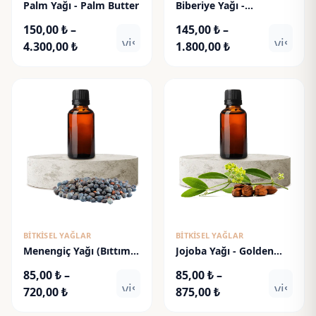
Palm Yağı - Palm Butter
Biberiye Yağı -
Rosemary Oil
150,00
₺
–
145,00
₺
–
visibility
visibili
Fiyat
Fiyat
4.300,00
₺
1.800,00
₺
aralığı:
aralığı:
150,00 ₺
145,00 ₺
-
-
4.300,00 ₺
1.800,00 ₺
BITKISEL YAĞLAR
BITKISEL YAĞLAR
Menengiç Yağı (Bıttım
Jojoba Yağı - Golden
Yağı)
Jojoba Oil
85,00
₺
–
85,00
₺
–
visibility
visibili
Fiyat
Fiyat
720,00
₺
875,00
₺
aralığı:
aralığı: