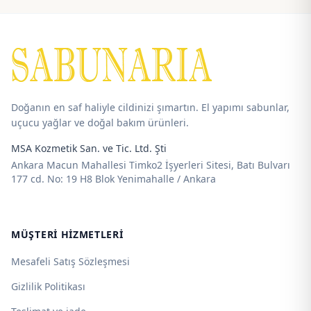
85,00 ₺
85,00 ₺
-
-
720,00 ₺
875,00 ₺
Doğanın en saf haliyle cildinizi şımartın. El yapımı sabunlar,
uçucu yağlar ve doğal bakım ürünleri.
MSA Kozmetik San. ve Tic. Ltd. Şti
Ankara Macun Mahallesi Timko2 İşyerleri Sitesi, Batı Bulvarı
177 cd. No: 19 H8 Blok Yenimahalle / Ankara
MÜŞTERI HIZMETLERI
Mesafeli Satış Sözleşmesi
Gizlilik Politikası