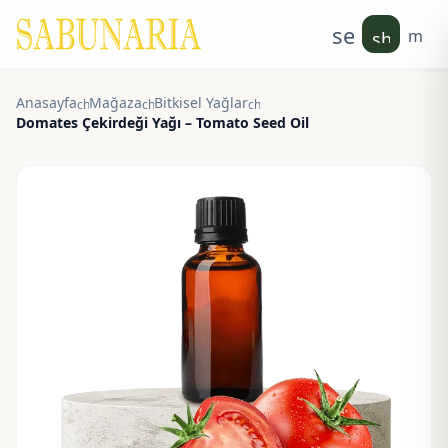
search
men
shoppin
Anasayfa
Mağaza
Bitkisel Yağlar
chevron_right
chevron_right
chevron_right
Domates Çekirdeği Yağı – Tomato Seed Oil