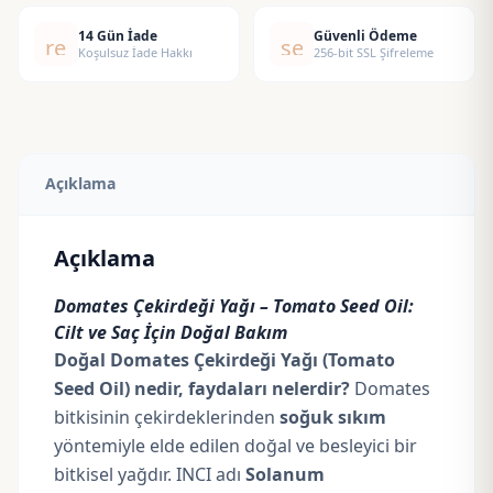
Oil
14 Gün İade
Güvenli Ödeme
replay
security
adet
Koşulsuz İade Hakkı
256-bit SSL Şifreleme
Açıklama
Açıklama
Domates Çekirdeği Yağı – Tomato Seed Oil:
Cilt ve Saç İçin Doğal Bakım
Doğal Domates Çekirdeği Yağı (Tomato
Seed Oil) nedir, faydaları nelerdir?
Domates
bitkisinin çekirdeklerinden
soğuk sıkım
yöntemiyle elde edilen doğal ve besleyici bir
bitkisel yağdır. INCI adı
Solanum