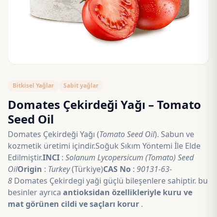
Bitkisel Yağlar
Sabit yağlar
Domates Çekirdeği Yağı – Tomato
Seed Oil
Domates Çekirdeği Yağı (
Tomato Seed Oil
). Sabun ve
kozmetik üretimi içindir.Soğuk Sıkım Yöntemi İle Elde
Edilmiştir.
INCI
:
Solanum Lycopersicum (Tomato) Seed
Oil
Origin
:
Turkey
(Türkiye)
CAS No
:
90131-63-
8
Domates Çekirdegi yaği güçlü bileşenlere sahiptir. bu
besinler ayrıca
antioksidan özellikleriyle kuru ve
mat görünen cildi ve saçları korur
.