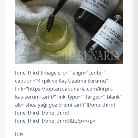
[one_third][image src=”” align=”center”
caption=”Kirpik ve Kaş Uzatma Serumu”
link=”https://toptan.sabunaria.com/kirpik-
kas-serum-tarifi/” link_type=”” target=”_blank”
alt=”shea yağı göz kremi tarifi”][/one_third]
[one_third] [/one_third]
[one_third] [/one_third]&lt;/p></p>
[divi