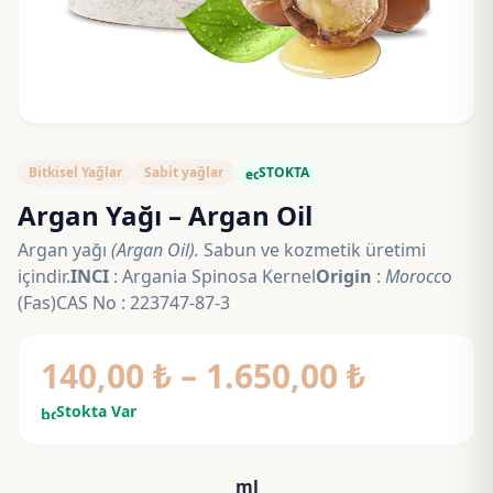
Bitkisel Yağlar
Sabit yağlar
STOKTA
eco
Argan Yağı – Argan Oil
Argan yağı
(Argan Oil).
Sabun ve kozmetik üretimi
içindir.
INCI
: Argania Spinosa Kernel
Origin
:
Morocc
o
(Fas)CAS No : 223747-87-3
Fiyat
140,00
₺
–
1.650,00
₺
aralığı:
Stokta Var
bolt
140,00 
ml