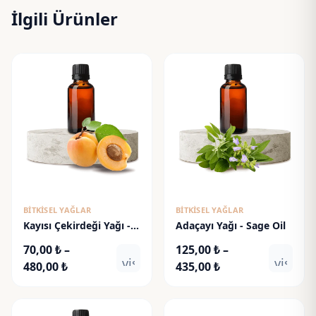
İlgili Ürünler
BITKISEL YAĞLAR
BITKISEL YAĞLAR
Kayısı Çekirdeği Yağı -
Adaçayı Yağı - Sage Oil
Apricot Kernel Oil
70,00
₺
–
125,00
₺
–
visibility
visibili
Fiyat
Fiyat
480,00
₺
435,00
₺
aralığı:
aralığı:
70,00 ₺
125,00 ₺