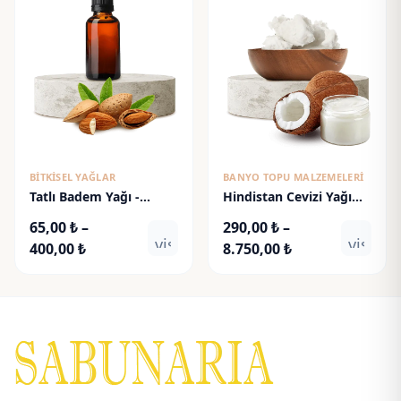
-
-
480,00 ₺
435,00 ₺
BITKISEL YAĞLAR
BANYO TOPU MALZEMELERI
Tatlı Badem Yağı -
Hindistan Cevizi Yağı
Sweet Almond Oil
(Deoderize) (92°F )
65,00
₺
–
290,00
₺
–
visibility
visibili
Fiyat
Fiyat
400,00
₺
8.750,00
₺
aralığı:
aralığı:
65,00 ₺
290,00 ₺
-
-
400,00 ₺
8.750,00 ₺