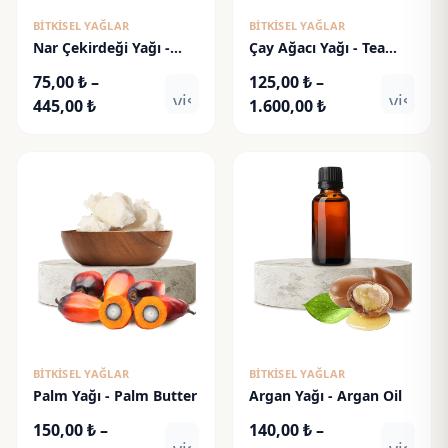
BITKISEL YAĞLAR
BITKISEL YAĞLAR
Nar Çekirdeği Yağı -
Çay Ağacı Yağı - Tea
Pomegranate Seed Oil
Tree Oil
75,00
₺
–
125,00
₺
–
visibility
visibili
Fiyat
Fiyat
445,00
₺
1.600,00
₺
aralığı:
aralığı:
75,00 ₺
125,00 ₺
-
-
445,00 ₺
1.600,00 ₺
BITKISEL YAĞLAR
BITKISEL YAĞLAR
Palm Yağı - Palm Butter
Argan Yağı - Argan Oil
150,00
₺
–
140,00
₺
–