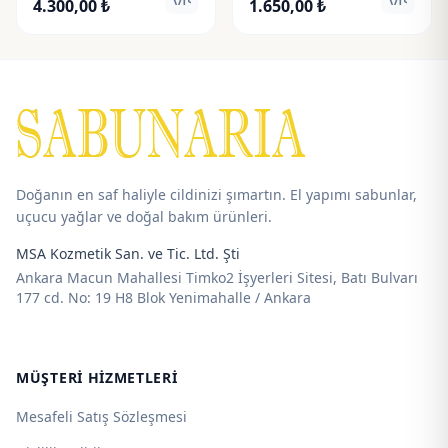
visibility
visibili
Fiyat
Fiyat
4.300,00
₺
1.650,00
₺
aralığı:
aralığı:
150,00 ₺
140,00 ₺
-
-
4.300,00 ₺
1.650,00 ₺
Doğanın en saf haliyle cildinizi şımartın. El yapımı sabunlar,
uçucu yağlar ve doğal bakım ürünleri.
MSA Kozmetik San. ve Tic. Ltd. Şti
Ankara Macun Mahallesi Timko2 İşyerleri Sitesi, Batı Bulvarı
177 cd. No: 19 H8 Blok Yenimahalle / Ankara
MÜŞTERI HIZMETLERI
Mesafeli Satış Sözleşmesi