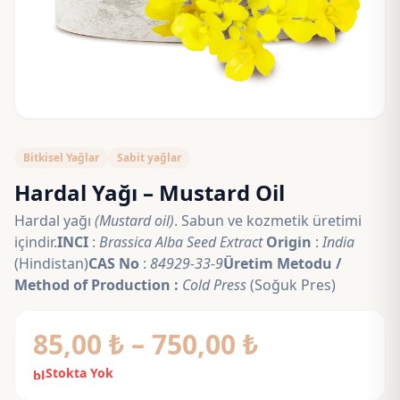
Bitkisel Yağlar
Sabit yağlar
Hardal Yağı – Mustard Oil
Hardal yağı
(Mustard oil)
. Sabun ve kozmetik üretimi
içindir.
INCI
:
Brassica Alba Seed Extract
Origin
:
India
(Hindistan)
CAS No
:
84929-33-9
Üretim Metodu /
Method of Production :
Cold Press
(Soğuk Pres)
Fiyat
85,00
₺
–
750,00
₺
aralığı:
Stokta Yok
block