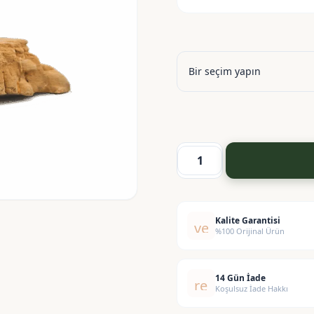
Kara
Mürver
Ekstraktı
-
Kalite Garantisi
verified
%100 Orijinal Ürün
Elderberry
Extract
adet
14 Gün İade
replay
Koşulsuz İade Hakkı