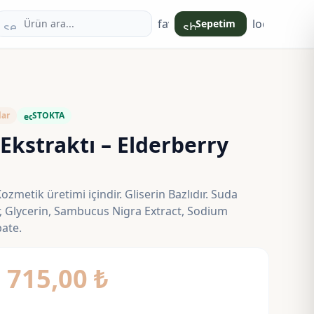
favorite
login
Sepetim
search
shopping_bag
lar
STOKTA
eco
Ekstraktı – Elderberry
zmetik üretimi içindir. Gliserin Bazlıdır. Suda
, Glycerin, Sambucus Nigra Extract, Sodium
ate.
Fiyat
–
715,00
₺
aralığı: