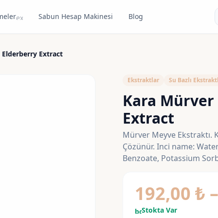
meler
Sabun Hesap Makinesi
Blog
expand_more
 Elderberry Extract
Ekstraktlar
Su Bazlı Ekstrakt
Kara Mürver 
Extract
Mürver Meyve Ekstraktı. Ko
Çözünür. Inci name: Water
Benzoate, Potassium Sorb
192,00
₺
Stokta Var
bolt