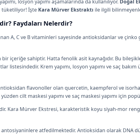
apımı, losyon yapımı aşamalarında da kullanılıyor.
Doğal E
tüketiliyor! İşte
Kara Mürver Ekstraktı
ile ilgili bilinmeyen
dir? Faydaları Nelerdir?
nan A, C ve B vitaminleri sayesinde antioksidanlar ve çinko g
bir içeriğe sahiptir. Hatta fenolik asit kaynağıdır. Bu bileşik
tlar listesindedir. Krem yapımı, losyon yapımı ve saç bakım ü
oksidan flavonoller olan quercetin, kaempferol ve isorhamn
u yüzden cilt maskesi yapımı ve saç maskesi yapımı için popül
. Kara Mürver Ekstresi, karakteristik koyu siyah-mor rengini 
i antosiyaninlere atfedilmektedir. Antioksidan olarak DNA 