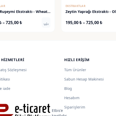
LAR
EKSTRAKTLAR
Ruşeymi Ekstraktı - Wheat
Zeytin Yaprağı Ekstraktı - Ol
tract
Extract
Fiyat
Fiyat
₺
–
725,00
₺
195,00
₺
–
725,00
₺
visibility
aralığı:
aralığı
195,00 ₺
195,00
-
-
725,00 ₺
725,00
 HIZMETLERI
HIZLI ERIŞIM
Satış Sözleşmesi
Tüm Ürünler
itikası
Sabun Hesap Makinesi
e iade
Blog
Hesabım
Siparişlerim
Etbis'e
kayıtlıdır