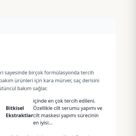
leri sayesinde birçok formülasyonda tercih
 bakım ürünleri için kara mürver, saç derisini
bütüncül bakım sağlar.
içinde en çok tercih edileni.
Bitkisel
Özellikle cilt serumu yapımı ve
Ekstraktlar
cilt maskesi yapımı sürecinin
en iyisi…