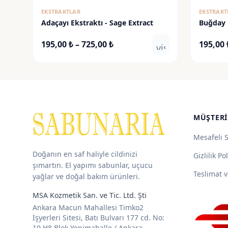
EKSTRAKTLAR
EKSTRAKT
Adaçayı Ekstraktı - Sage Extract
Buğday 
Germ Ex
Fiyat
195,00
₺
–
725,00
₺
195,00
visibility
aralığı:
195,00 ₺
-
725,00 ₺
MÜŞTERI
Mesafeli 
Doğanın en saf haliyle cildinizi
Gizlilik Pol
şımartın. El yapımı sabunlar, uçucu
Teslimat v
yağlar ve doğal bakım ürünleri.
MSA Kozmetik San. ve Tic. Ltd. Şti
Ankara Macun Mahallesi Timko2
İşyerleri Sitesi, Batı Bulvarı 177 cd. No:
19 H8 Blok Yenimahalle / Ankara