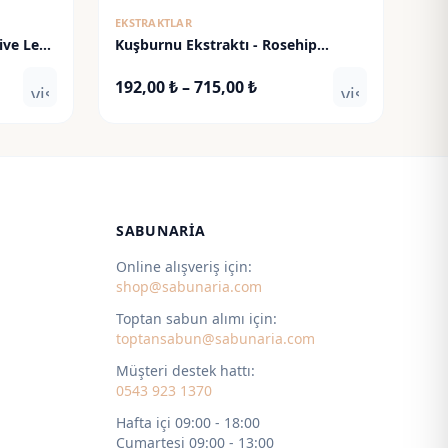
EKSTRAKTLAR
ive Leaf
Kuşburnu Ekstraktı - Rosehip
Extract
Fiyat
192,00
₺
–
715,00
₺
visibility
visibility
:
aralığı:
 ₺
192,00 ₺
-
 ₺
715,00 ₺
SABUNARIA
Online alışveriş için:
shop@sabunaria.com
Toptan sabun alımı için:
toptansabun@sabunaria.com
Müşteri destek hattı:
0543 923 1370
Hafta içi 09:00 - 18:00
Cumartesi 09:00 - 13:00