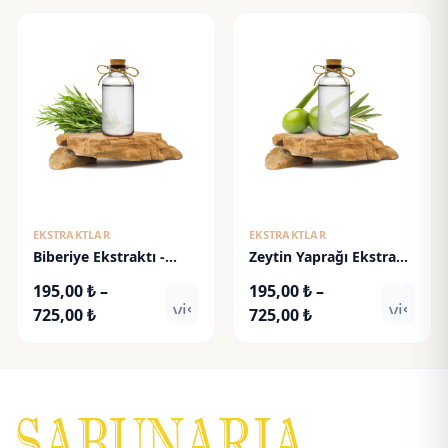
192,50 ₺
195,00 ₺
-
-
650,00 ₺
725,00 ₺
EKSTRAKTLAR
EKSTRAKTLAR
Biberiye Ekstraktı -
Zeytin Yaprağı Ekstraktı
Rosemary Extract
- Olive Leaf Extract
195,00
₺
–
195,00
₺
–
visibility
visibili
Fiyat
Fiyat
725,00
₺
725,00
₺
aralığı:
aralığı:
195,00 ₺
195,00 ₺
-
-
725,00 ₺
725,00 ₺