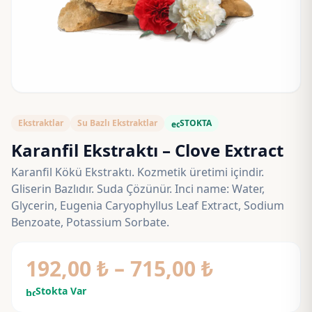
Ekstraktlar
Su Bazlı Ekstraktlar
STOKTA
eco
Karanfil Ekstraktı – Clove Extract
Karanfil Kökü Ekstraktı. Kozmetik üretimi içindir.
Gliserin Bazlıdır. Suda Çözünür. Inci name: Water,
Glycerin, Eugenia Caryophyllus Leaf Extract, Sodium
Benzoate, Potassium Sorbate.
Fiyat
192,00
₺
–
715,00
₺
aralığı:
Stokta Var
bolt