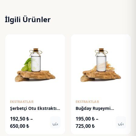
İlgili Ürünler
EKSTRAKTLAR
EKSTRAKTLAR
Şerbetçi Otu Ekstraktı -
Buğday Ruşeymi
Hops Extract
Ekstraktı - Wheat Germ
192,50
₺
–
195,00
₺
–
Extract
visibility
visibili
Fiyat
Fiyat
650,00
₺
725,00
₺
aralığı:
aralığı: