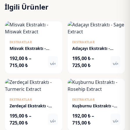
İlgili Ürünler
EKSTRAKTLAR
EKSTRAKTLAR
Misvak Ekstraktı -
Adaçayı Ekstraktı -
Miswak Extract
Sage Extract
192,00
₺
–
195,00
₺
–
visibility
visibili
Fiyat
Fiyat
715,00
₺
725,00
₺
aralığı:
aralığı:
192,00 ₺
195,00 ₺
-
-
715,00 ₺
725,00 ₺
EKSTRAKTLAR
EKSTRAKTLAR
Zerdeçal Ekstraktı -
Kuşburnu Ekstraktı -
Turmeric Extract
Rosehip Extract
195,00
₺
–
192,00
₺
–
visibility
visibili
Fiyat
Fiyat
725,00
₺
715,00
₺
aralığı:
aralığı: