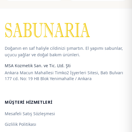
195,00 ₺
192,00 ₺
-
-
725,00 ₺
715,00 ₺
Doğanın en saf haliyle cildinizi şımartın. El yapımı sabunlar,
uçucu yağlar ve doğal bakım ürünleri.
MSA Kozmetik San. ve Tic. Ltd. Şti
Ankara Macun Mahallesi Timko2 İşyerleri Sitesi, Batı Bulvarı
177 cd. No: 19 H8 Blok Yenimahalle / Ankara
MÜŞTERI HIZMETLERI
Mesafeli Satış Sözleşmesi
Gizlilik Politikası