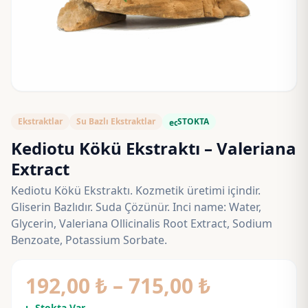
Ekstraktlar
Su Bazlı Ekstraktlar
STOKTA
eco
Kediotu Kökü Ekstraktı – Valeriana
Extract
Kediotu Kökü Ekstraktı. Kozmetik üretimi içindir.
Gliserin Bazlıdır. Suda Çözünür. Inci name: Water,
Glycerin, Valeriana Ollicinalis Root Extract, Sodium
Benzoate, Potassium Sorbate.
Fiyat
192,00
₺
–
715,00
₺
Stokta Var