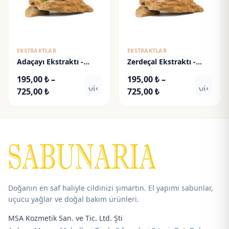
EKSTRAKTLAR
EKSTRAKTLAR
Adaçayı Ekstraktı -
Zerdeçal Ekstraktı -
Sage Extract
Turmeric Extract
195,00
₺
–
195,00
₺
–
visibility
visibili
Fiyat
Fiyat
725,00
₺
725,00
₺
aralığı:
aralığı:
195,00 ₺
195,00 ₺
-
-
725,00 ₺
725,00 ₺
Doğanın en saf haliyle cildinizi şımartın. El yapımı sabunlar,
uçucu yağlar ve doğal bakım ürünleri.
MSA Kozmetik San. ve Tic. Ltd. Şti