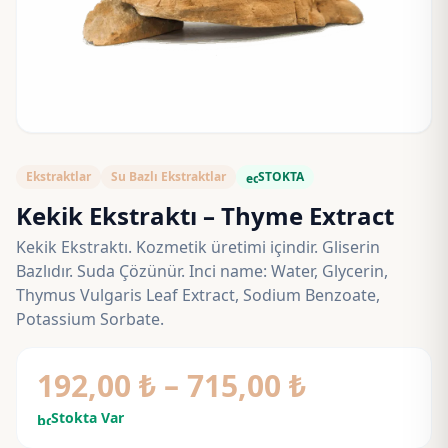
Ekstraktlar
Su Bazlı Ekstraktlar
STOKTA
eco
Kekik Ekstraktı – Thyme Extract
Kekik Ekstraktı. Kozmetik üretimi içindir. Gliserin
Bazlıdır. Suda Çözünür. Inci name: Water, Glycerin,
Thymus Vulgaris Leaf Extract, Sodium Benzoate,
Potassium Sorbate.
Fiyat
192,00
₺
–
715,00
₺
aralığı:
Stokta Var
bolt