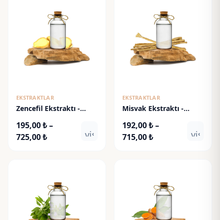
EKSTRAKTLAR
EKSTRAKTLAR
Zencefil Ekstraktı -
Misvak Ekstraktı -
Ginger Extract
Miswak Extract
195,00
₺
–
192,00
₺
–
visibility
visibili
Fiyat
Fiyat
725,00
₺
715,00
₺
aralığı:
aralığı:
195,00 ₺
192,00 ₺
-
-
725,00 ₺
715,00 ₺