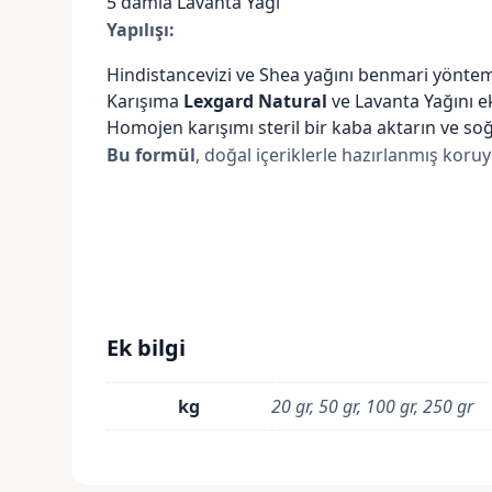
5 damla
Lavanta Yağı
Yapılışı:
Hindistancevizi ve Shea yağını benmari yöntemi
Karışıma
Lexgard Natural
ve Lavanta Yağını ekl
Homojen karışımı steril bir kaba aktarın ve so
Bu formül
, doğal içeriklerle hazırlanmış koru
Ek bilgi
kg
20 gr, 50 gr, 100 gr, 250 gr