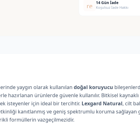
14 Gün İade
replay
Koşulsuz İade Hakkı
lerinde yaygın olarak kullanılan
doğal koruyucu
bileşenlerd
lerle hazırlanan ürünlerde güvenle kullanılır. Bitkisel kaynak
 isteyenler için ideal bir tercihtir.
Lexgard Natural
, cilt 
etkinliği kanıtlanmış ve geniş spektrumlu koruma sağlayan g
ikli formüllerin vazgeçilmezidir.