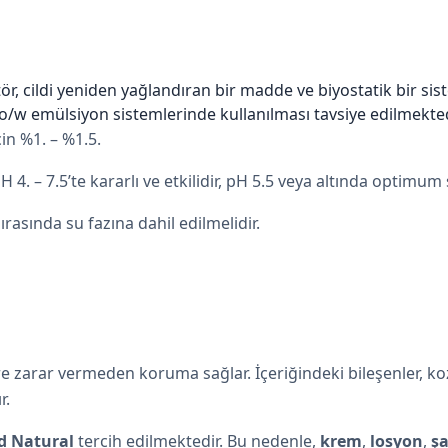
r, cildi yeniden yağlandıran bir madde ve biyostatik bir sis
 o/w emülsiyon
sistemlerinde kullanılması tavsiye edilmekted
in %1. – %1.5.
 4. – 7.5’te kararlı ve etkilidir, pH 5.5 veya altında optimum 
asında su fazına dahil edilmelidir.
lere zarar vermeden koruma sağlar. İçeriğindeki bileşenler, k
r.
d Natural
tercih edilmektedir. Bu nedenle,
krem
,
losyon
,
ş