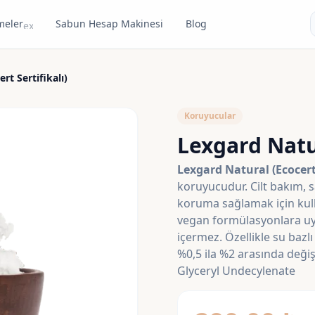
meler
Sabun Hesap Makinesi
Blog
expand_more
rt Sertifikalı)
Koruyucular
Lexgard Natur
Lexgard Natural (Ecocert 
koruyucudur. Cilt bakım, 
koruma sağlamak için kulla
vegan formülasyonlara uyg
içermez. Özellikle su bazl
%0,5 ila %2 arasında deği
Glyceryl Undecylenate