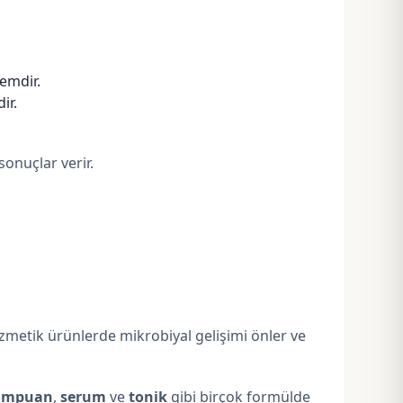
temdir.
ir.
sonuçlar verir.
ozmetik ürünlerde mikrobiyal gelişimi önler ve
ampuan
,
serum
ve
tonik
gibi birçok formülde