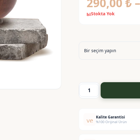
290,00
₺
Stokta Yok
block
Lexgard
Natural
(Ecosert
Sertifikalı)
Kalite Garantisi
verified
%100 Orijinal Ürün
adet