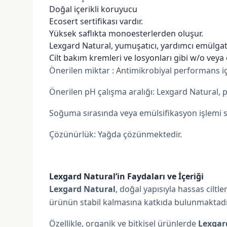
Doğal içerikli koruyucu
Ecosert sertifikası vardır.
Yüksek saflıkta monoesterlerden oluşur.
Lexgard Natural, yumuşatıcı, yardımcı emülgatö
Cilt bakım kremleri ve losyonları gibi
w/o veya
Önerilen miktar : Antimikrobiyal performans iç
Önerilen pH çalışma aralığı: Lexgard Natural, pH
Soğuma sırasında veya emülsifikasyon işlemi sır
Çözünürlük: Yağda çözünmektedir.
Lexgard Natural’in Faydaları ve İçeriği
Lexgard Natural
, doğal yapısıyla hassas cilt
ürünün stabil kalmasına katkıda bulunmaktadı
Özellikle, organik ve bitkisel ürünlerde
Lexgar