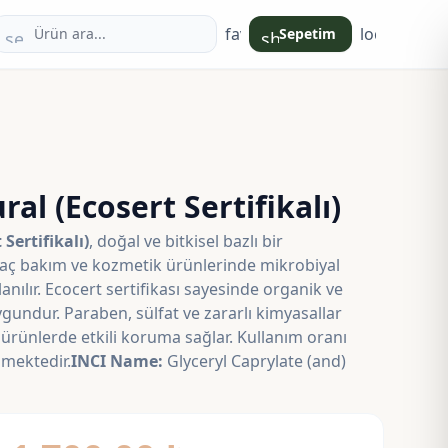
favorite
login
Sepetim
search
shopping_bag
al (Ecosert Sertifikalı)
Sertifikalı)
, doğal ve bitkisel bazlı bir
saç bakım ve kozmetik ürünlerinde mikrobiyal
nılır. Ecocert sertifikası sayesinde organik ve
undur. Paraben, sülfat ve zararlı kimyasallar
ı ürünlerde etkili koruma sağlar. Kullanım oranı
şmektedir.
INCI Name:
Glyceryl Caprylate (and)