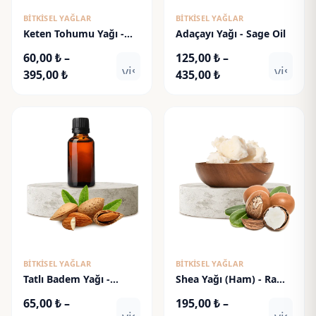
BITKISEL YAĞLAR
BITKISEL YAĞLAR
Keten Tohumu Yağı -
Adaçayı Yağı - Sage Oil
Flaxseed Oil
60,00
₺
–
125,00
₺
–
visibility
visibili
Fiyat
Fiyat
395,00
₺
435,00
₺
aralığı:
aralığı:
60,00 ₺
125,00 ₺
-
-
395,00 ₺
435,00 ₺
BITKISEL YAĞLAR
BITKISEL YAĞLAR
Tatlı Badem Yağı -
Shea Yağı (Ham) - Raw
Sweet Almond Oil
Shea Butter
65,00
₺
–
195,00
₺
–