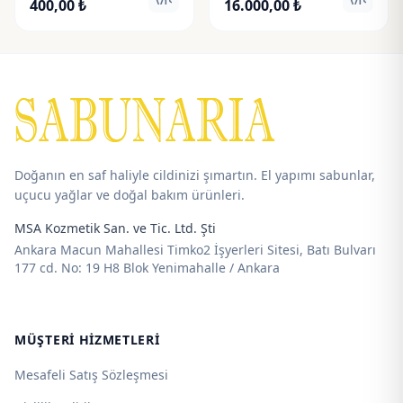
visibility
visibili
Fiyat
Fiyat
400,00
₺
16.000,00
₺
aralığı:
aralığı:
65,00 ₺
195,00 ₺
-
-
400,00 ₺
16.000,00 ₺
Doğanın en saf haliyle cildinizi şımartın. El yapımı sabunlar,
uçucu yağlar ve doğal bakım ürünleri.
MSA Kozmetik San. ve Tic. Ltd. Şti
Ankara Macun Mahallesi Timko2 İşyerleri Sitesi, Batı Bulvarı
177 cd. No: 19 H8 Blok Yenimahalle / Ankara
MÜŞTERI HIZMETLERI
Mesafeli Satış Sözleşmesi