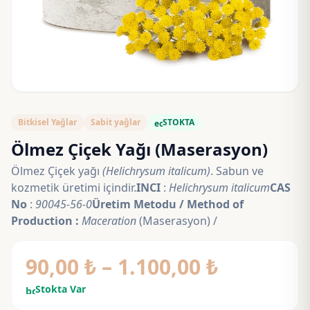
Bitkisel Yağlar
Sabit yağlar
STOKTA
eco
Ölmez Çiçek Yağı (Maserasyon)
Ölmez Çiçek yağı
(Helichrysum italicum)
. Sabun ve
kozmetik üretimi içindir.
INCI
:
Helichrysum italicum
CAS
No
:
90045-56-0
Üretim Metodu / Method of
Production :
Maceration
(Maserasyon) /
Fiyat
90,00
₺
–
1.100,00
₺
aralığı:
Stokta Var
bolt