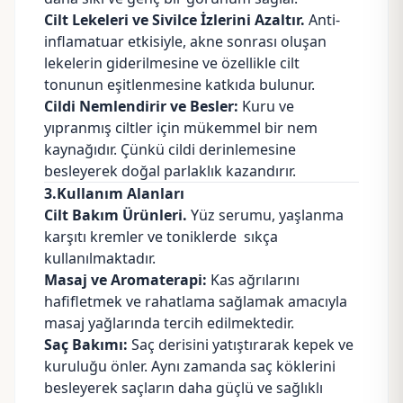
Cilt Lekeleri ve Sivilce İzlerini Azaltır.
Anti-
inflamatuar etkisiyle, akne sonrası oluşan
lekelerin giderilmesine ve özellikle cilt
tonunun eşitlenmesine katkıda bulunur.
Cildi Nemlendirir ve Besler:
Kuru ve
yıpranmış ciltler için mükemmel bir nem
kaynağıdır. Çünkü cildi derinlemesine
besleyerek doğal parlaklık kazandırır.
3.Kullanım Alanları
Cilt Bakım Ürünleri.
Yüz serumu, yaşlanma
karşıtı
kremler
ve toniklerde sıkça
kullanılmaktadır.
Masaj ve Aromaterapi:
Kas ağrılarını
hafifletmek ve rahatlama sağlamak amacıyla
masaj yağlarında tercih edilmektedir.
Saç Bakımı:
Saç derisini yatıştırarak kepek ve
kuruluğu önler. Aynı zamanda saç köklerini
besleyerek saçların daha güçlü ve sağlıklı