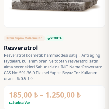
Krem Yapım Malzemeleri
STOKTA
eco
Resveratrol
Resveratrol kozmetik hammaddesi satışı. Anti aging
faydaları, kullanım oranı ve toptan resveratrol satın
alma seçenekleri Sabunaria’da.INCI Name :Resveratrol
CAS No: 501-36-0 Fiziksel Yapısı: Beyaz Toz Kullanım
oranı : % 0.5-1.0
Fiyat
185,00
₺
–
1.250,00
₺
aralığı:
Stokta Var
bolt