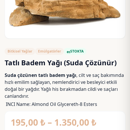
Bitkisel Yağlar
Emülgatörler
STOKTA
eco
Tatlı Badem Yağı (Suda Çözünür)
Suda çözünen tatlı badem yağı
, cilt ve saç bakımında
hızlı emilim sağlayan, nemlendirici ve besleyici etkili
doğal bir yağdır. Yağlı his bırakmadan cildi ve saçları
canlandırır.
INCI Name: Almond Oil Glycereth-8 Esters
Fiyat
195,00
₺
–
1.350,00
₺