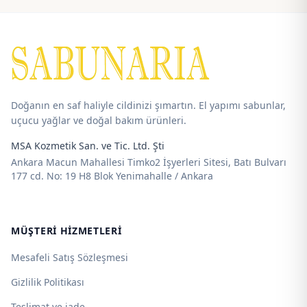
100,00 ₺
-
-
115,00 ₺
825,00 ₺
Doğanın en saf haliyle cildinizi şımartın. El yapımı sabunlar,
uçucu yağlar ve doğal bakım ürünleri.
MSA Kozmetik San. ve Tic. Ltd. Şti
Ankara Macun Mahallesi Timko2 İşyerleri Sitesi, Batı Bulvarı
177 cd. No: 19 H8 Blok Yenimahalle / Ankara
MÜŞTERI HIZMETLERI
Mesafeli Satış Sözleşmesi
Gizlilik Politikası
Teslimat ve iade