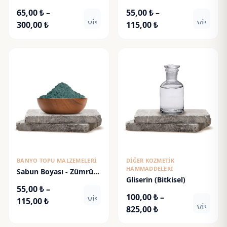
65,00
₺
–
55,00
₺
–
visibility
visibili
Fiyat
Fiyat
300,00
₺
115,00
₺
aralığı:
aralığı:
65,00 ₺
55,00 ₺
-
-
300,00 ₺
115,00 ₺
BANYO TOPU MALZEMELERI
DIĞER KOZMETIK
HAMMADDELERI
Sabun Boyası - Zümrüt
Gliserin (Bitkisel)
Yeşili
55,00
₺
–
100,00
₺
–
visibility
Fiyat
115,00
₺
visibili
Fiyat
825,00
₺
aralığı:
aralığı:
55,00 ₺