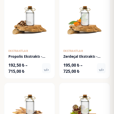
EKSTRAKTLAR
EKSTRAKTLAR
Propolis Ekstraktı -
Zerdeçal Ekstraktı -
Propolis Extract
Turmeric Extract
192,50
₺
–
195,00
₺
–
visibility
visibili
Fiyat
Fiyat
715,00
₺
725,00
₺
aralığı:
aralığı:
192,50 ₺
195,00 ₺
-
-
715,00 ₺
725,00 ₺