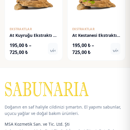
EKSTRAKTLAR
EKSTRAKTLAR
At Kuyruğu Ekstraktı -
At Kestanesi Ekstraktı -
Horsetail Extract
Horse Chestnut Extract
195,00
₺
–
195,00
₺
–
visibility
visibili
Fiyat
Fiyat
725,00
₺
725,00
₺
aralığı:
aralığı:
195,00 ₺
195,00 ₺
-
-
725,00 ₺
725,00 ₺
Doğanın en saf haliyle cildinizi şımartın. El yapımı sabunlar,
uçucu yağlar ve doğal bakım ürünleri.
MSA Kozmetik San. ve Tic. Ltd. Şti