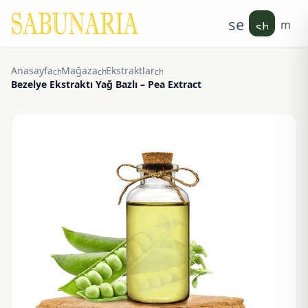
search
men
shoppin
Anasayfa
Mağaza
Ekstraktlar
chevron_right
chevron_right
chevron_right
Bezelye Ekstraktı Yağ Bazlı – Pea Extract