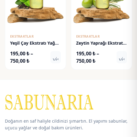
EKSTRAKTLAR
EKSTRAKTLAR
Yeşil Çay Ekstratı Yağ
Zeytin Yaprağı Ekstratı
Bazlı - Green Tea Extract
Yağ Bazlı - Olive Leaf
195,00
₺
–
195,00
₺
–
Extract
visibility
visibili
Fiyat
Fiyat
750,00
₺
750,00
₺
aralığı:
aralığı:
195,00 ₺
195,00 ₺
-
-
750,00 ₺
750,00 ₺
Doğanın en saf haliyle cildinizi şımartın. El yapımı sabunlar,
uçucu yağlar ve doğal bakım ürünleri.