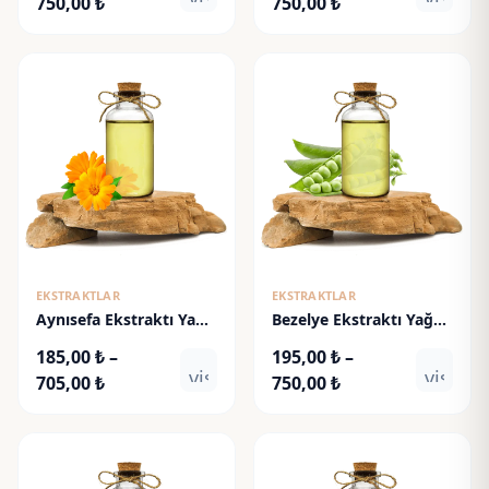
Fiyat
Fiyat
750,00
₺
750,00
₺
aralığı:
aralığı:
195,00 ₺
195,00 ₺
-
-
750,00 ₺
750,00 ₺
EKSTRAKTLAR
EKSTRAKTLAR
Aynısefa Ekstraktı Yağ
Bezelye Ekstraktı Yağ
Bazlı - Calendula Extract
Bazlı - Pea Extract
185,00
₺
–
195,00
₺
–
visibility
visibili
Fiyat
Fiyat
705,00
₺
750,00
₺
aralığı:
aralığı:
185,00 ₺
195,00 ₺
-
-
705,00 ₺
750,00 ₺