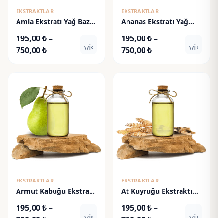
EKSTRAKTLAR
EKSTRAKTLAR
Amla Ekstratı Yağ Bazlı
Ananas Ekstratı Yağ
- Amla Extract
Bazlı - Pineapple Extract
195,00
₺
–
195,00
₺
–
visibility
visibili
Fiyat
Fiyat
750,00
₺
750,00
₺
aralığı:
aralığı:
195,00 ₺
195,00 ₺
-
-
750,00 ₺
750,00 ₺
EKSTRAKTLAR
EKSTRAKTLAR
Armut Kabuğu Ekstratı
At Kuyruğu Ekstraktı
Yağ Bazlı - Pear Extract
Yağ Bazlı - Horsetail
195,00
₺
–
195,00
₺
–
Extract
visibility
visibili