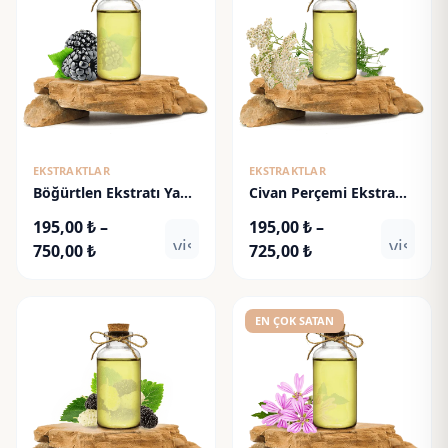
EKSTRAKTLAR
EKSTRAKTLAR
Böğürtlen Ekstratı Yağ
Civan Perçemi Ekstraktı
Bazlı - Blackberry
Yağ Bazlı - Yarrow
195,00
₺
–
195,00
₺
–
Extract
Flower Extract
visibility
visibili
Fiyat
Fiyat
750,00
₺
725,00
₺
aralığı:
aralığı:
195,00 ₺
195,00 ₺
-
-
EN ÇOK SATAN
750,00 ₺
725,00 ₺