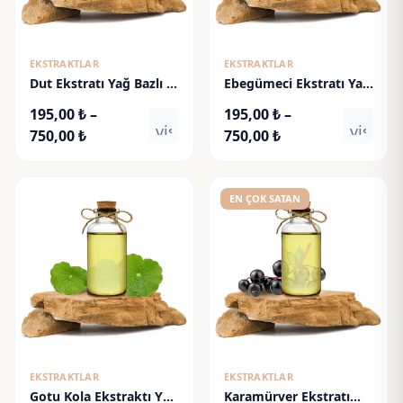
EKSTRAKTLAR
EKSTRAKTLAR
Dut Ekstratı Yağ Bazlı -
Ebegümeci Ekstratı Yağ
Mulberry Extract
Bazlı - Malva Sylvestris
195,00
₺
–
195,00
₺
–
Extract
visibility
visibili
Fiyat
Fiyat
750,00
₺
750,00
₺
aralığı:
aralığı:
195,00 ₺
195,00 ₺
-
-
EN ÇOK SATAN
750,00 ₺
750,00 ₺
EKSTRAKTLAR
EKSTRAKTLAR
Gotu Kola Ekstraktı Yağ
Karamürver Ekstratı