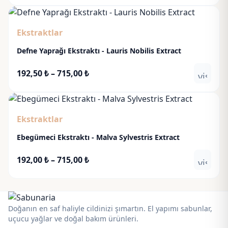
192,50 ₺
-
Ekstraktlar
715,00 ₺
Defne Yaprağı Ekstraktı - Lauris Nobilis Extract
Fiyat
192,50
₺
–
715,00
₺
visibili
aralığı:
192,50 ₺
-
Ekstraktlar
715,00 ₺
Ebegümeci Ekstraktı - Malva Sylvestris Extract
Fiyat
192,00
₺
–
715,00
₺
visibili
aralığı:
192,00 ₺
-
715,00 ₺
Doğanın en saf haliyle cildinizi şımartın. El yapımı sabunlar,
uçucu yağlar ve doğal bakım ürünleri.