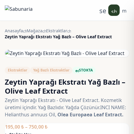
search
men
shoppin
Anasayfa
Mağaza
Ekstraktlar
chevron_right
chevron_right
chevron_right
Zeytin Yaprağı Ekstratı Yağ Bazlı – Olive Leaf Extract
Ekstraktlar
Yağ Bazlı Ekstraktlar
STOKTA
eco
Zeytin Yaprağı Ekstratı Yağ Bazlı –
Olive Leaf Extract
Zeytin Yaprağı Ekstratı - Olive Leaf Extract. Kozmetik
üretimi içindir. Yağ Bazlıdır. Yağda Çözünür.INCI NAME:
Helianthus annuus Oil,
Olea Europaea Leaf Extract.
Fiyat
195,00
₺
–
750,00
₺
aralığı: