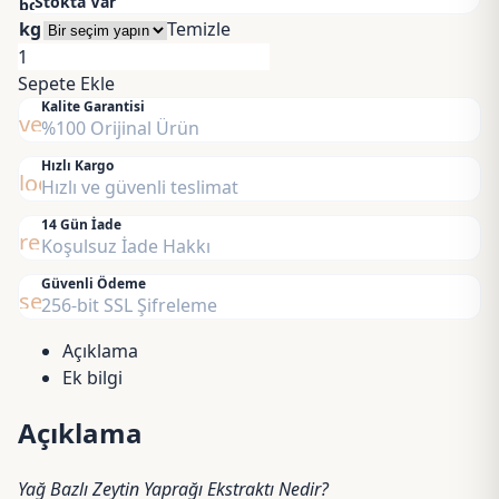
Stokta Var
bolt
195,00 ₺
kg
Temizle
-
Zeytin
750,00 ₺
Yaprağı
Sepete Ekle
Ekstratı
Kalite Garantisi
verified
%100 Orijinal Ürün
Yağ
Bazlı
Hızlı Kargo
local_shipping
Hızlı ve güvenli teslimat
-
Olive
14 Gün İade
replay
Leaf
Koşulsuz İade Hakkı
Extract
Güvenli Ödeme
adet
security
256-bit SSL Şifreleme
Açıklama
Ek bilgi
Açıklama
Yağ Bazlı Zeytin Yaprağı Ekstraktı Nedir?