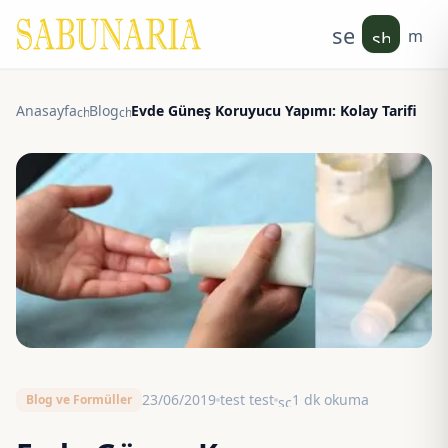
search
men
shoppin
Anasayfa
Blog
Evde Güneş Koruyucu Yapımı: Kolay Tarifi
chevron_right
chevron_right
23/06/2019
test test
1 dk okuma
Blog ve Formüller
schedule