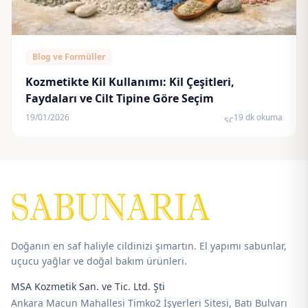
Blog ve Formüller
Kozmetikte Kil Kullanımı: Kil Çeşitleri,
Faydaları ve Cilt Tipine Göre Seçim
19/01/2026
19 dk okuma
schedule
Doğanın en saf haliyle cildinizi şımartın. El yapımı sabunlar,
uçucu yağlar ve doğal bakım ürünleri.
MSA Kozmetik San. ve Tic. Ltd. Şti
Ankara Macun Mahallesi Timko2 İşyerleri Sitesi, Batı Bulvarı