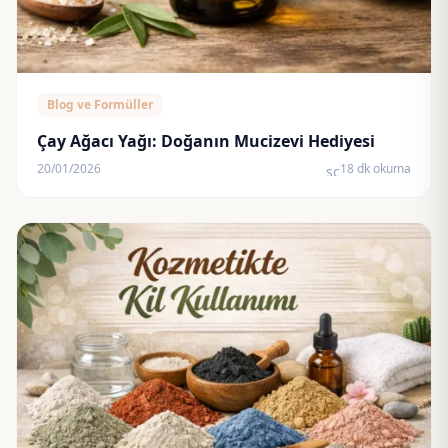
Blog ve Formüller
Çay Ağacı Yağı: Doğanın Mucizevi Hediyesi
20/01/2026
18 dk okuma
schedule