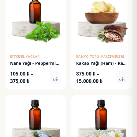
BITKISEL YAĞLAR
BANYO TOPU MALZEMELERI
Nane Yağı - Peppermint
Kakao Yağı (Ham) - Raw
Oil
Cacao Butter
105,00
₺
–
875,00
₺
–
visibility
visibili
Fiyat
Fiyat
375,00
₺
15.000,00
₺
aralığı:
aralığı:
105,00 ₺
875,00 ₺
-
-
375,00 ₺
15.000,00 ₺