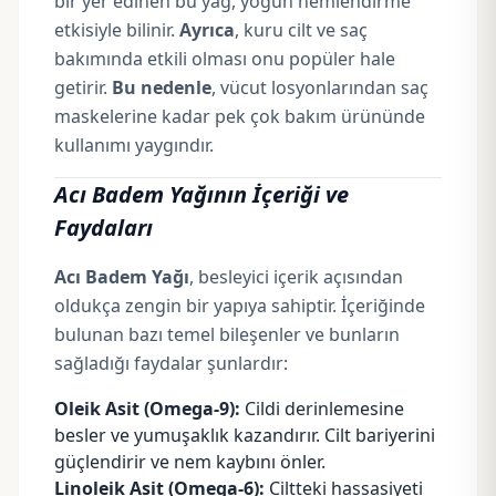
bir yer edinen bu yağ, yoğun nemlendirme
etkisiyle bilinir.
Ayrıca
, kuru cilt ve saç
bakımında etkili olması onu popüler hale
getirir.
Bu nedenle
, vücut losyonlarından saç
maskelerine kadar pek çok bakım ürününde
kullanımı yaygındır.
Acı Badem Yağının İçeriği ve
Faydaları
Acı Badem Yağı
, besleyici içerik açısından
oldukça zengin bir yapıya sahiptir. İçeriğinde
bulunan bazı temel bileşenler ve bunların
sağladığı faydalar şunlardır:
Oleik Asit
(Omega-9):
Cildi derinlemesine
besler ve yumuşaklık kazandırır. Cilt bariyerini
güçlendirir ve nem kaybını önler.
Linoleik Asit (Omega-6):
Ciltteki hassasiyeti