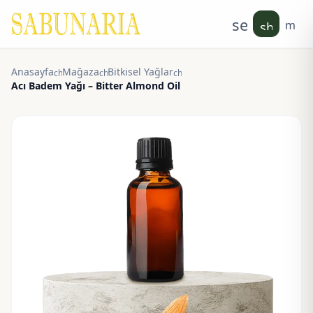
search
men
shoppin
Anasayfa
Mağaza
Bitkisel Yağlar
chevron_right
chevron_right
chevron_right
Acı Badem Yağı – Bitter Almond Oil