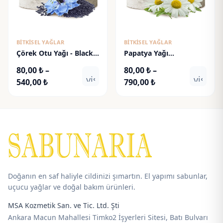
BITKISEL YAĞLAR
BITKISEL YAĞLAR
Çörek Otu Yağı - Black
Papatya Yağı
Cumin Oil
(Maserasyon)
80,00
₺
–
80,00
₺
–
visibility
visibili
Fiyat
Fiyat
540,00
₺
790,00
₺
aralığı:
aralığı:
80,00 ₺
80,00 ₺
-
-
540,00 ₺
790,00 ₺
Doğanın en saf haliyle cildinizi şımartın. El yapımı sabunlar,
uçucu yağlar ve doğal bakım ürünleri.
MSA Kozmetik San. ve Tic. Ltd. Şti
Ankara Macun Mahallesi Timko2 İşyerleri Sitesi, Batı Bulvarı