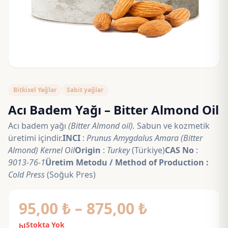
Bitkisel Yağlar
Sabit yağlar
Acı Badem Yağı – Bitter Almond Oil
Acı badem yağı
(Bitter Almond oil).
Sabun ve kozmetik
üretimi içindir.
INCI
:
Prunus Amygdalus Amara (Bitter
Almond) Kernel Oil
Origin
:
Turkey
(Türkiye)
CAS No
:
9013-76-1
Üretim Metodu / Method of Production :
Cold Press
(Soğuk Pres)
Fiyat
95,00
₺
–
875,00
₺
aralığı:
Stokta Yok
block