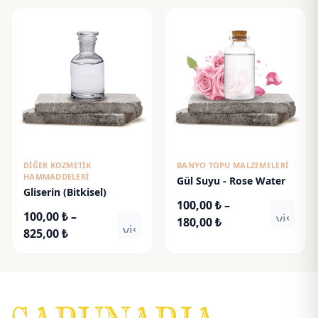
55,00 ₺
55,00 ₺
-
-
115,00 ₺
115,00 ₺
DIĞER KOZMETIK
BANYO TOPU MALZEMELERI
HAMMADDELERI
Gül Suyu - Rose Water
Gliserin (Bitkisel)
100,00
₺
–
100,00
₺
–
visibili
Fiyat
180,00
₺
visibility
Fiyat
825,00
₺
aralığı:
aralığı:
100,00 ₺
100,00 ₺
-
-
180,00 ₺
825,00 ₺