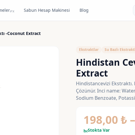
meler
Sabun Hesap Makinesi
Blog
expand_more
ktı -Coconut Extract
Ekstraktlar
Su Bazlı Ekstrakt
Hindistan Cev
Extract
Hindistancevizi Ekstraktı. 
Çözünür. Inci name: Water,
Sodium Benzoate, Potass
198,00
₺
Stokta Var
bolt