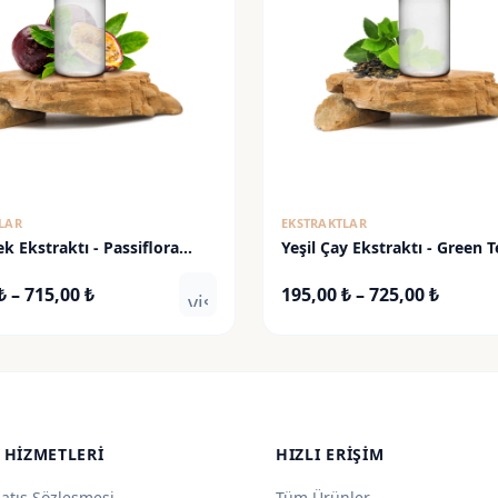
LAR
EKSTRAKTLAR
ek Ekstraktı - Passiflora
Yeşil Çay Ekstraktı - Green T
Extract
Fiyat
Fiyat
₺
–
715,00
₺
195,00
₺
–
725,00
₺
visibility
aralığı:
aralığı
192,50 ₺
195,00
-
-
715,00 ₺
725,00
 HIZMETLERI
HIZLI ERIŞIM
Satış Sözleşmesi
Tüm Ürünler