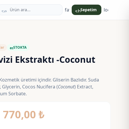
favorite
login
Sepetim
search
shopping_bag
lar
STOKTA
eco
izi Ekstraktı -Coconut
Kozmetik üretimi içindir. Gliserin Bazlıdır. Suda
 Glycerin, Cocos Nucifera (
Coconut
) Extract,
ium Sorbate.
Fiyat
–
770,00
₺
aralığı: