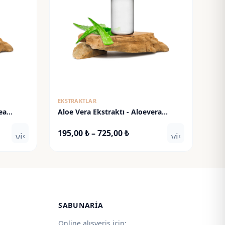
EKSTRAKTLAR
ea
Aloe Vera Ekstraktı - Aloevera
Extract
Fiyat
195,00
₺
–
725,00
₺
visibility
visibility
:
aralığı:
 ₺
195,00 ₺
-
 ₺
725,00 ₺
SABUNARIA
Online alışveriş için: