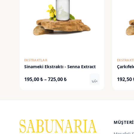
EKSTRAKTLAR
EKSTRAKT
Sinameki Ekstraktı - Senna Extract
Çarkıfel
Extract
Fiyat
195,00
₺
–
725,00
₺
192,50
visibility
aralığı:
195,00 ₺
-
725,00 ₺
MÜŞTERI
Mesafeli 