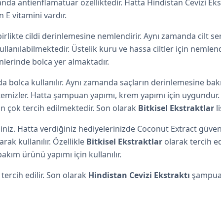
nda antienflamatuar özelliktedir. Hatta Hindistan Cevizi Ekstr
n E vitamini vardır.
irlikte cildi derinlemesine nemlendirir. Aynı zamanda cilt se
kullanılabilmektedir. Üstelik kuru ve hassa ciltler için nemle
nlerinde bolca yer almaktadır.
a bolca kullanılır. Aynı zamanda saçların derinlemesine bakımı
e temizler. Hatta şampuan yapımı, krem yapımı için uygundur.
in çok tercih edilmektedir. Son olarak
Bitkisel Ekstraktlar
li
siniz. Hatta verdiğiniz hediyelerinizde Coconut Extract güve
arak kullanılır. Özellikle
Bitkisel Ekstraktlar
olarak tercih ed
bakım ürünü yapımı için kullanılır.
 tercih edilir. Son olarak
Hindistan Cevizi Ekstraktı
şampua