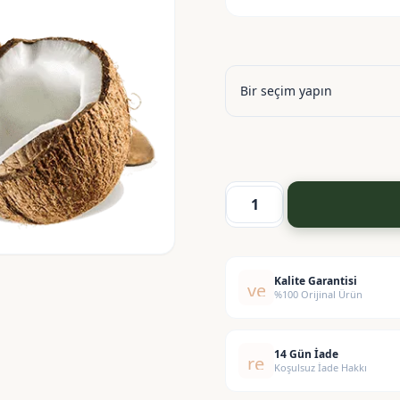
Hindistan
Cevizi
Ekstraktı
-
Kalite Garantisi
verified
%100 Orijinal Ürün
Coconut
Extract
adet
14 Gün İade
replay
Koşulsuz İade Hakkı