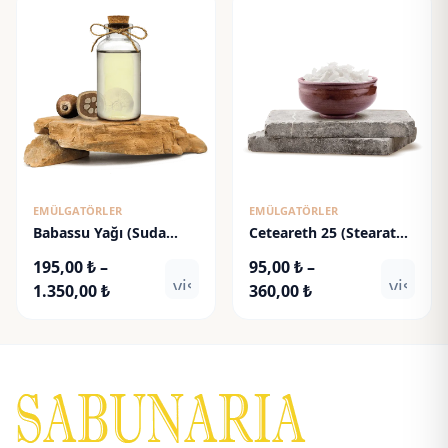
-
800,00 ₺
750,00 ₺
EMÜLGATÖRLER
EMÜLGATÖRLER
Babassu Yağı (Suda
Ceteareth 25 (Stearat
Çözünür)
25)
195,00
₺
–
95,00
₺
–
visibility
visibili
Fiyat
Fiyat
1.350,00
₺
360,00
₺
aralığı:
aralığı:
195,00 ₺
95,00 ₺
-
-
1.350,00 ₺
360,00 ₺