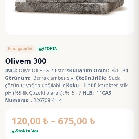
Emülgatörler
STOKTA
eco
Olivem 300
INCI:
Olive Oil PEG-7 Esters
Kullanım Oranı:
%1 - 84
Görünüm:
Berrak amber sıvı
Çözünürlük:
Suda
çözünür, yağda dağılabilir
Koku
: Hafif, karakteristik
pH
(%5'lik Çözelti olarak): % 5 - 7
HLB:
11
CAS
Numarası
. 226708-41-4
Fiyat
120,00
₺
–
675,00
₺
aralığı:
Stokta Var
bolt