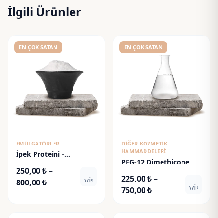
İlgili Ürünler
EN ÇOK SATAN
EN ÇOK SATAN
EMÜLGATÖRLER
DIĞER KOZMETIK
HAMMADDELERI
İpek Proteini -
PEG-12 Dimethicone
Hydrolyzed Silk Protein
250,00
₺
–
225,00
₺
–
visibility
Fiyat
800,00
₺
visibili
Fiyat
750,00
₺
aralığı:
aralığı:
250,00 ₺
225,00 ₺
-