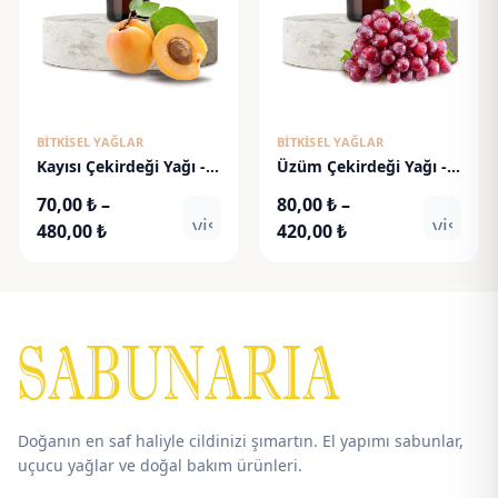
BITKISEL YAĞLAR
BITKISEL YAĞLAR
Kayısı Çekirdeği Yağı -
Üzüm Çekirdeği Yağı -
Apricot Kernel Oil
Grape Seed Oil
70,00
₺
–
80,00
₺
–
visibility
visibili
Fiyat
Fiyat
480,00
₺
420,00
₺
aralığı:
aralığı:
70,00 ₺
80,00 ₺
-
-
480,00 ₺
420,00 ₺
Doğanın en saf haliyle cildinizi şımartın. El yapımı sabunlar,
uçucu yağlar ve doğal bakım ürünleri.