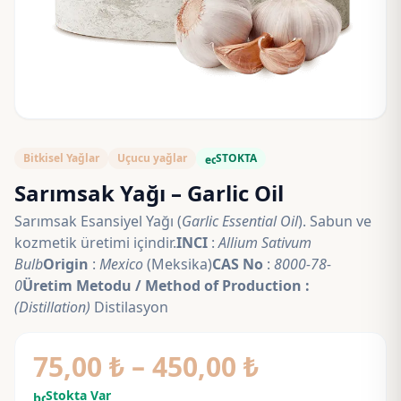
Bitkisel Yağlar
Uçucu yağlar
STOKTA
eco
Sarımsak Yağı – Garlic Oil
Sarımsak Esansiyel Yağı (
Garlic Essential Oil
). Sabun ve
kozmetik üretimi içindir.
INCI
:
Allium Sativum
Bulb
Origin
:
Mexico
(Meksika)
CAS No
:
8000-78-
0
Üretim Metodu / Method of Production :
(Distillation)
Distilasyon
Fiyat
75,00
₺
–
450,00
₺
aralığı:
Stokta Var
bolt