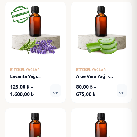
BITKISEL YAĞLAR
BITKISEL YAĞLAR
Lavanta Yağı
Aloe Vera Yağı -
(Intermedia) - Lavender
Aloevera Oil
125,00
₺
–
80,00
₺
–
Oil
visibility
visibili
Fiyat
Fiyat
1.600,00
₺
675,00
₺
aralığı:
aralığı:
125,00 ₺
80,00 ₺
-
-
1.600,00 ₺
675,00 ₺