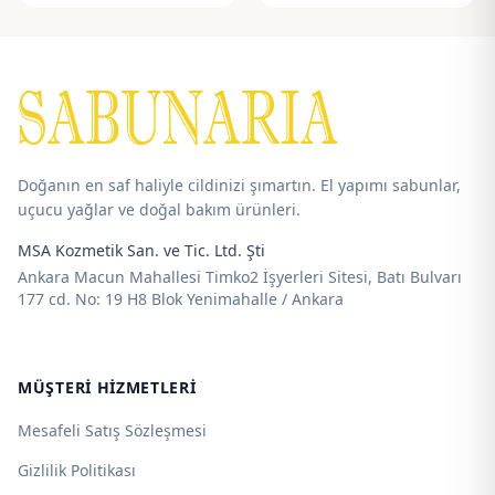
aralığı:
aralığı:
195,00 ₺
192,50 ₺
-
-
725,00 ₺
715,00 ₺
Doğanın en saf haliyle cildinizi şımartın. El yapımı sabunlar,
uçucu yağlar ve doğal bakım ürünleri.
MSA Kozmetik San. ve Tic. Ltd. Şti
Ankara Macun Mahallesi Timko2 İşyerleri Sitesi, Batı Bulvarı
177 cd. No: 19 H8 Blok Yenimahalle / Ankara
MÜŞTERI HIZMETLERI
Mesafeli Satış Sözleşmesi
Gizlilik Politikası