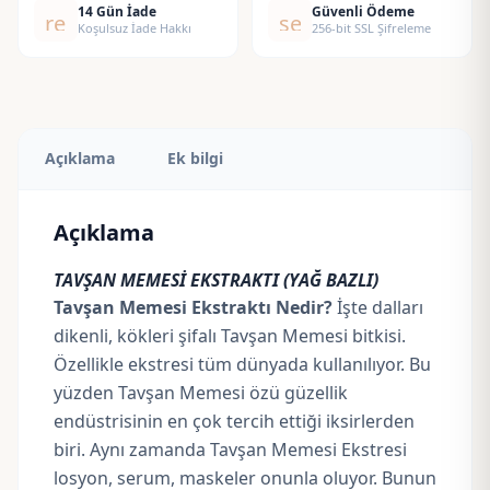
14 Gün İade
Güvenli Ödeme
replay
security
Koşulsuz İade Hakkı
256-bit SSL Şifreleme
Açıklama
Ek bilgi
Açıklama
TAVŞAN MEMESİ EKSTRAKTI (YAĞ BAZLI)
Tavşan Memesi Ekstraktı Nedir?
İşte dalları
dikenli, kökleri şifalı Tavşan Memesi bitkisi.
Özellikle ekstresi tüm dünyada kullanılıyor. Bu
yüzden Tavşan Memesi özü güzellik
endüstrisinin en çok tercih ettiği iksirlerden
biri. Aynı zamanda Tavşan Memesi Ekstresi
losyon, serum, maskeler onunla oluyor. Bunun