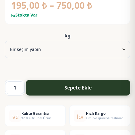
Fiyat
195,00
₺
–
750,00
₺
aralığı:
Stokta Var
bolt
195,00 ₺
-
kg
750,00 ₺
Sepete Ekle
Tavşan
Memesi
Ekstraktı
Yağ
Kalite Garantisi
Hızlı Kargo
verified
local_shipping
%100 Orijinal Ürün
Hızlı ve güvenli teslimat
Bazlı
adet