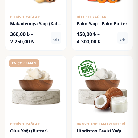
BITKISEL YAĞLAR
BITKISEL YAĞLAR
Makademiya Yağı (Katı)
Palm Yağı - Palm Butter
- Macadamia Butter
360,00
₺
–
150,00
₺
–
visibility
visibili
Fiyat
Fiyat
2.250,00
₺
4.300,00
₺
aralığı:
aralığı:
360,00 ₺
150,00 ₺
-
-
EN ÇOK SATAN
2.250,00 ₺
4.300,00 ₺
BITKISEL YAĞLAR
BANYO TOPU MALZEMELERI
Olus Yağı (Butter)
Hindistan Cevizi Yağı
(Soğuk Sıkım) (76°F)