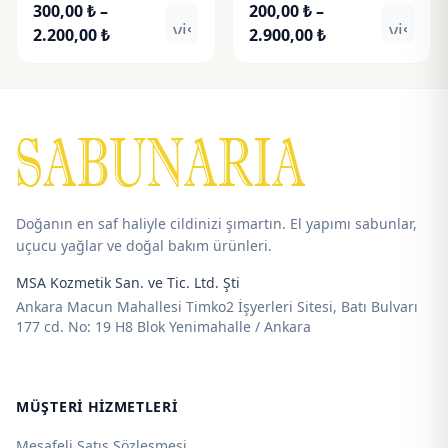
300,00
₺
–
200,00
₺
–
visibility
visibili
Fiyat
Fiyat
2.200,00
₺
2.900,00
₺
aralığı:
aralığı:
300,00 ₺
200,00 ₺
-
-
2.200,00 ₺
2.900,00 ₺
Doğanın en saf haliyle cildinizi şımartın. El yapımı sabunlar,
uçucu yağlar ve doğal bakım ürünleri.
MSA Kozmetik San. ve Tic. Ltd. Şti
Ankara Macun Mahallesi Timko2 İşyerleri Sitesi, Batı Bulvarı
177 cd. No: 19 H8 Blok Yenimahalle / Ankara
MÜŞTERI HIZMETLERI
Mesafeli Satış Sözleşmesi