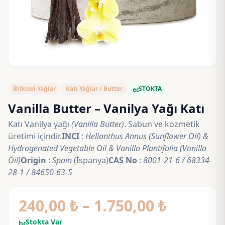
Bitkisel Yağlar
Katı Yağlar / Butter
STOKTA
eco
Vanilla Butter – Vanilya Yağı Katı
Katı Vanilya yağı
(Vanilla Butter)
. Sabun ve kozmetik
üretimi içindir.
INCI
:
Helianthus Annus (Sunflower Oil) &
Hydrogenated Vegetable Oil & Vanilla Plantifolia (Vanilla
Oil)
Origin
:
Spain
(İspanya)
CAS No
:
8001-21-6 / 68334-
28-1 / 84650-63-5
Fiyat
240,00
₺
–
1.750,00
₺
aralığı:
Stokta Var
bolt