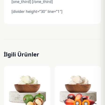
[one_third] [/one_third]
[divider height=”30″ line=”1″]
İlgili Ürünler