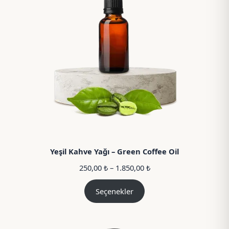
Yeşil Kahve Yağı – Green Coffee Oil
Fiyat
250,00
₺
–
1.850,00
₺
aralığı:
250,00 ₺
Seçenekler
–
1.850,00 ₺