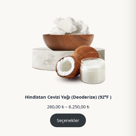
Hindistan Cevizi Yağı (Deoderize) (92°F )
Fiyat
260,00
₺
–
6.250,00
₺
aralığı:
260,00 ₺
Seçenekler
–
6.250,00 ₺