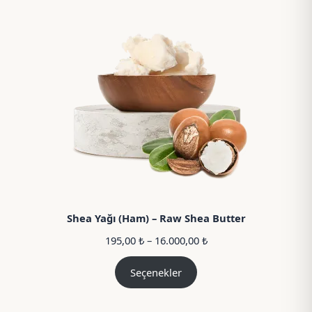
Shea Yağı (Ham) – Raw Shea Butter
Fiyat
195,00
₺
–
16.000,00
₺
aralığı:
195,00 ₺
Seçenekler
–
16.000,00 ₺