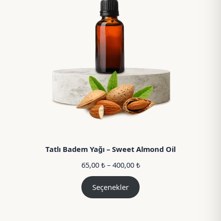
Tatlı Badem Yağı – Sweet Almond Oil
Fiyat
65,00
₺
–
400,00
₺
aralığı:
65,00 ₺
Seçenekler
–
400,00 ₺