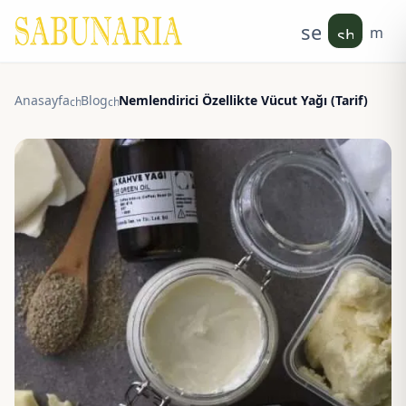
search
men
shoppin
Anasayfa
Blog
Nemlendirici Özellikte Vücut Yağı (Tarif)
chevron_right
chevron_right