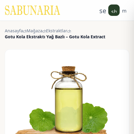
search
men
shoppin
Anasayfa
Mağaza
Ekstraktlar
chevron_right
chevron_right
chevron_right
Gotu Kola Ekstraktı Yağ Bazlı – Gotu Kola Extract