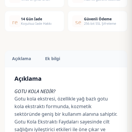
Bazlı
-
Gotu
14 Gün İade
Güvenli Ödeme
replay
security
Kola
Koşulsuz İade Hakkı
256-bit SSL Şifreleme
Extract
adet
Açıklama
Ek bilgi
Açıklama
GOTU KOLA NEDİR?
Gotu kola ekstresi, özellikle yağ bazlı gotu
kola ekstraktı formunda, kozmetik
sektöründe geniş bir kullanım alanına sahiptir.
Gotu Kola Ekstraktı Faydaları sayesinde cilt
sağlığını iyileştirici etkileri ile öne çıkar ve