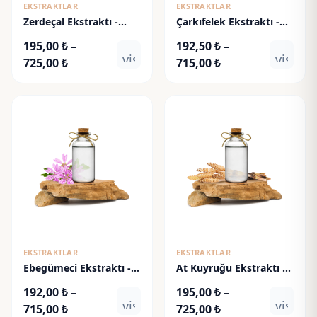
EKSTRAKTLAR
EKSTRAKTLAR
Zerdeçal Ekstraktı -
Çarkıfelek Ekstraktı -
Turmeric Extract
Passiflora Extract
195,00
₺
–
192,50
₺
–
visibility
visibili
Fiyat
Fiyat
725,00
₺
715,00
₺
aralığı:
aralığı:
195,00 ₺
192,50 ₺
-
-
725,00 ₺
715,00 ₺
EKSTRAKTLAR
EKSTRAKTLAR
Ebegümeci Ekstraktı -
At Kuyruğu Ekstraktı -
Malva Sylvestris Extract
Horsetail Extract
192,00
₺
–
195,00
₺
–
visibility
visibili
Fiyat
Fiyat
715,00
₺
725,00
₺