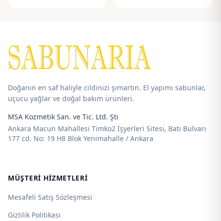
aralığı:
aralığı:
192,00 ₺
195,00 ₺
-
-
715,00 ₺
725,00 ₺
Doğanın en saf haliyle cildinizi şımartın. El yapımı sabunlar,
uçucu yağlar ve doğal bakım ürünleri.
MSA Kozmetik San. ve Tic. Ltd. Şti
Ankara Macun Mahallesi Timko2 İşyerleri Sitesi, Batı Bulvarı
177 cd. No: 19 H8 Blok Yenimahalle / Ankara
MÜŞTERI HIZMETLERI
Mesafeli Satış Sözleşmesi
Gizlilik Politikası