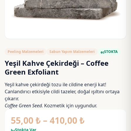
Peeling Malzemeleri
Sabun Yapım Malzemeleri
STOKTA
eco
Yeşil Kahve Çekirdeği – Coffee
Green Exfoliant
Yeşil kahve çekirdeği tozu ile cildine enerji kat!
Canlandırıcı etkisiyle cildi tazeler, doğal ışıltını ortaya
çıkarır.
Coffee Green Seed.
Kozmetik için uygundur.
Fiyat
55,00
₺
–
410,00
₺
aralığı:
Stokta Var
bolt