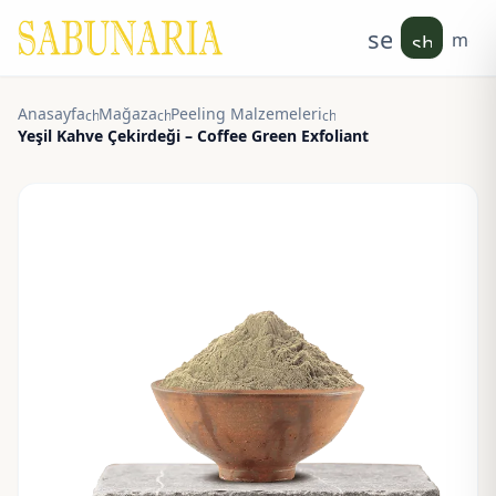
search
men
shoppin
Anasayfa
Mağaza
Peeling Malzemeleri
chevron_right
chevron_right
chevron_right
Yeşil Kahve Çekirdeği – Coffee Green Exfoliant