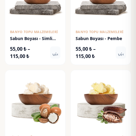
BANYO TOPU MALZEMELERI
BANYO TOPU MALZEMELERI
Sabun Boyası - Simli
Sabun Boyası - Pembe
Altın
55,00
₺
–
55,00
₺
–
visibility
visibili
Fiyat
Fiyat
115,00
₺
115,00
₺
aralığı:
aralığı:
55,00 ₺
55,00 ₺
-
-
115,00 ₺
115,00 ₺