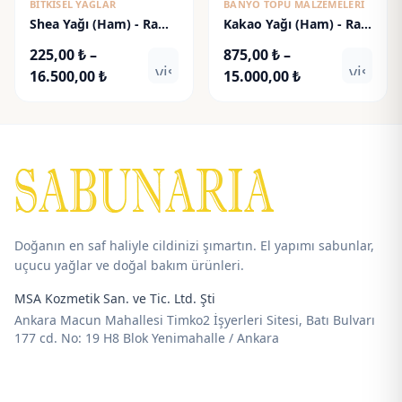
BITKISEL YAĞLAR
BANYO TOPU MALZEMELERI
Shea Yağı (Ham) - Raw
Kakao Yağı (Ham) - Raw
Shea Butter
Cacao Butter
225,00
₺
–
875,00
₺
–
visibility
visibili
Fiyat
Fiyat
16.500,00
₺
15.000,00
₺
aralığı:
aralığı:
225,00 ₺
875,00 ₺
-
-
16.500,00 ₺
15.000,00 ₺
Doğanın en saf haliyle cildinizi şımartın. El yapımı sabunlar,
uçucu yağlar ve doğal bakım ürünleri.
MSA Kozmetik San. ve Tic. Ltd. Şti
Ankara Macun Mahallesi Timko2 İşyerleri Sitesi, Batı Bulvarı
177 cd. No: 19 H8 Blok Yenimahalle / Ankara