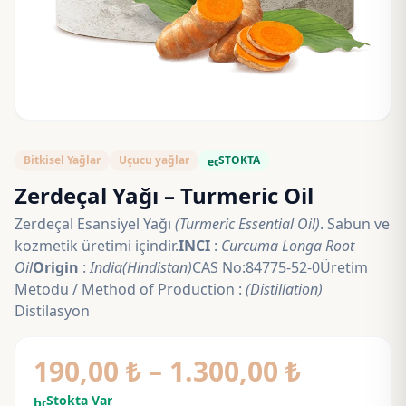
Bitkisel Yağlar
Uçucu yağlar
STOKTA
eco
Zerdeçal Yağı – Turmeric Oil
Zerdeçal Esansiyel Yağı
(Turmeric Essential Oil)
. Sabun ve
kozmetik üretimi içindir.
INCI
:
Curcuma Longa Root
Oil
Origin
:
India(Hindistan)
CAS No:84775-52-0Üretim
Metodu / Method of Production :
(Distillation)
Distilasyon
Fiyat
190,00
₺
–
1.300,00
₺
aralığı:
Stokta Var
bolt