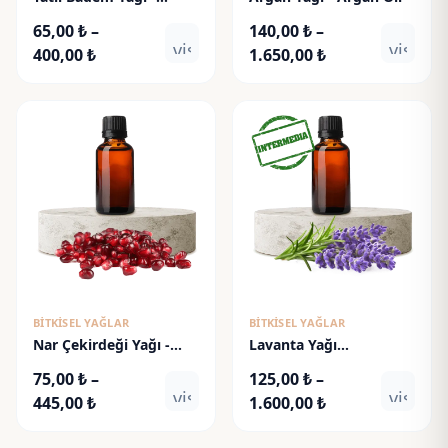
Sweet Almond Oil
65,00
₺
–
140,00
₺
–
visibility
visibili
Fiyat
Fiyat
400,00
₺
1.650,00
₺
aralığı:
aralığı:
65,00 ₺
140,00 ₺
-
-
400,00 ₺
1.650,00 ₺
BITKISEL YAĞLAR
BITKISEL YAĞLAR
Nar Çekirdeği Yağı -
Lavanta Yağı
Pomegranate Seed Oil
(Intermedia) - Lavender
75,00
₺
–
125,00
₺
–
Oil
visibility
visibili
Fiyat
Fiyat
445,00
₺
1.600,00
₺
aralığı:
aralığı: