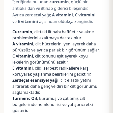
İçeriğinde bulunan
curcumin
, güçlü bir
antioksidan ve iltihap giderici bileşendir.
Ayrıca zerdeçal yağı;
A vitamini
,
C vitamini
ve
E vitamini
açısından oldukça zengindir.
Curcumin
,
ciltteki iltihabı hafifletir
ve akne
problemlerini azaltmaya destek olur.
A vitamini
, cilt hücrelerini yenileyerek daha
pürüzsüz ve ayrıca parlak bir görünüm sağlar.
C vitamini
, cilt tonunu eşitleyerek koyu
lekelerin görünümünü azaltır.
E vitamini
, cildi serbest radikallere karşı
koruyarak yaşlanma belirtilerini geciktirir.
Zerdeçal esansiyel yağı
, cilt elastikiyetini
artırarak daha genç ve diri bir cilt görünümü
sağlamaktadır.
Turmeric Oil
, kurumuş ve çatlamış cilt
bölgelerinde nemlendirici ve yatıştırıcı etki
gösterir.