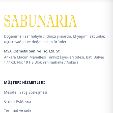
75,00 ₺
125,00 ₺
-
-
445,00 ₺
1.600,00 ₺
Doğanın en saf haliyle cildinizi şımartın. El yapımı sabunlar,
uçucu yağlar ve doğal bakım ürünleri.
MSA Kozmetik San. ve Tic. Ltd. Şti
Ankara Macun Mahallesi Timko2 İşyerleri Sitesi, Batı Bulvarı
177 cd. No: 19 H8 Blok Yenimahalle / Ankara
MÜŞTERI HIZMETLERI
Mesafeli Satış Sözleşmesi
Gizlilik Politikası
Teslimat ve iade