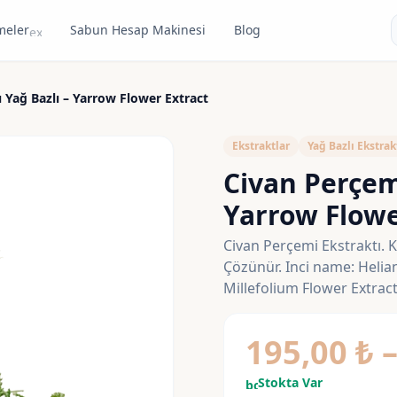
meler
Sabun Hesap Makinesi
Blog
expand_more
 Yağ Bazlı – Yarrow Flower Extract
Ekstraktlar
Yağ Bazlı Ekstrak
Civan Perçemi
Yarrow Flowe
Civan Perçemi Ekstraktı. Ko
Çözünür. Inci name: Helia
Millefolium Flower Extract
195,00
₺
Stokta Var
bolt