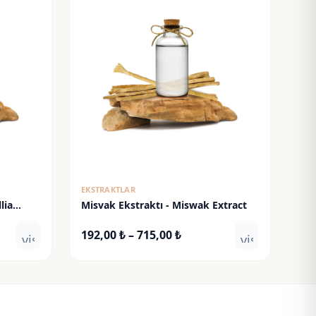
EKSTRAKTLAR
lia
Misvak Ekstraktı - Miswak Extract
Fiyat
192,00
₺
–
715,00
₺
visibility
visibility
:
aralığı:
 ₺
192,00 ₺
-
 ₺
715,00 ₺