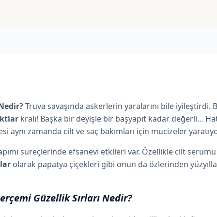
adet
 Nedir?
Truva savaşında askerlerin yaralarını bile iyileştirdi
ktlar
kralı! Başka bir deyişle bir başyapıt kadar değerli… H
i aynı zamanda cilt ve saç bakımları için mucizeler yaratıyo
ımı süreçlerinde efsanevi etkileri var. Özellikle cilt serum
lar
olarak papatya çiçekleri gibi onun da özlerinden yüzyıllar
erçemi Güzellik Sırları Nedir?