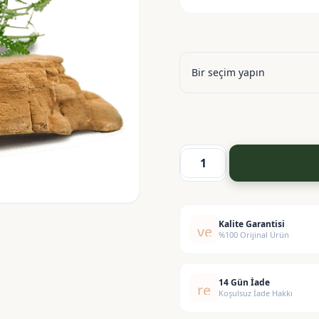
Civan
Perçemi
Ekstraktı
Yağ
Kalite Garantisi
verified
%100 Orijinal Ürün
Bazlı
-
Yarrow
14 Gün İade
replay
Flower
Koşulsuz İade Hakkı
Extract