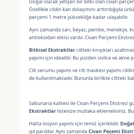
Doğal olarak yetişen bir bitki olan civan perçe
Özellikle cildin kan dolaşımını arttırdığıyla ü
perçemi 1 metre yüksekliğe kadar ulaşabilir.
Aynı zamanda sarı, beyaz, pembe, menekşe, kırm
antioksidan etkisi vardır. Civan Perçemi Ekstre
Bitkisel Ekstraktlar
ciltteki kırışıkları azalt
yapımı için idealdir. Bu yüzden sivilce ve akne pr
Cilt serumu yapımı ve cilt maskesi yapımı cild
de kullanılmaktadır. Bununla birlikte ciltteki ba
Sabunaria kalitesi ile Civan Perçemi Ekstresi g
Ekstraktlar
listenize mutlaka eklemelisiniz. 
Hatta losyon yapımı için temiz içeriklidir.
Doğal
ışıl parıldar. Aynı zamanda
Civan Peçemi Ekstr