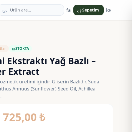
favorite
login
Sepetim
search
shopping_bag
tlar
STOKTA
eco
 Ekstraktı Yağ Bazlı –
r Extract
zmetik üretimi içindir. Gliserin Bazlıdır. Suda
nthus Annuus (Sunflower) Seed Oil, Achillea
.
Fiyat
–
725,00
₺
aralığı: