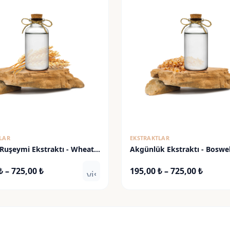
LAR
EKSTRAKTLAR
Ruşeymi Ekstraktı - Wheat
Akgünlük Ekstraktı - Boswel
tract
Extract
Fiyat
Fiyat
₺
–
725,00
₺
195,00
₺
–
725,00
₺
visibility
aralığı:
aralığı
195,00 ₺
195,00
-
-
725,00 ₺
725,00