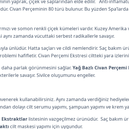
minin yaprak, çiçek ve saplarından elde edilir. Anti-inflamatu
nlüdür. Civan Perçeminin 80 türü bulunur. Bu yüzden Spa’larda
ızı ve somon renkli çiçek kümeleri vardır. Kuzey Amerika ve 
si aynı zamanda vücuttaki serbest radikallerle savaşır.
masıyla ünlüdür. Hatta saçları ve cildi nemlendirir. Saç bakı
oblemi hafifletir. Civan Perçemi Ekstresi ciltteki yara izlerini
in daha parlak görünmesini sağlar.
Yağ Bazlı Civan Perçemi
kterilerle savaşır. Sivilce oluşumunu engeller.
üvenerek kullanabilirsiniz. Aynı zamanda verdiğiniz hediyele
Bundan dolayı cilt serumu yapımı, şampuan yapımı ve krem yap
 Ekstraktlar
listesinin vazgeçilmez ürünüdür. Saç bakım ürü
aktı
cilt maskesi yapımı için uygundur.