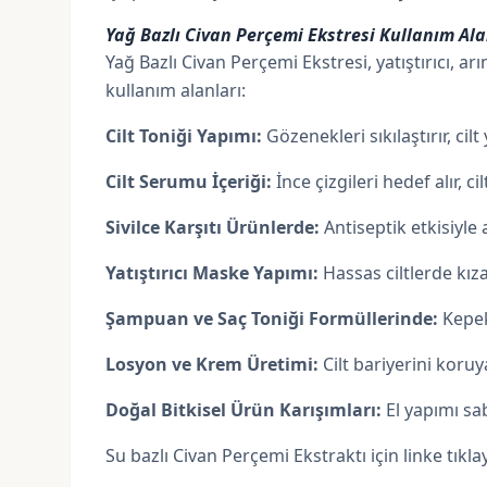
Yağ Bazlı Civan Perçemi Ekstresi Kullanım Ala
Yağ Bazlı Civan Perçemi Ekstresi, yatıştırıcı, ar
kullanım alanları:
Cilt Toniği Yapımı:
Gözenekleri sıkılaştırır, cilt 
Cilt Serumu İçeriği:
İnce çizgileri hedef alır, c
Sivilce Karşıtı Ürünlerde:
Antiseptik etkisiyle
Yatıştırıcı Maske Yapımı:
Hassas ciltlerde kızar
Şampuan ve Saç Toniği Formüllerinde:
Kepek
Losyon ve Krem Üretimi:
Cilt bariyerini koru
Doğal Bitkisel Ürün Karışımları:
El yapımı sab
Su bazlı Civan Perçemi Ekstraktı için linke tıklay