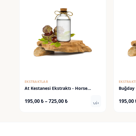
EKSTRAKTLAR
EKSTRAKT
At Kestanesi Ekstraktı - Horse
Buğday 
Chestnut Extract
Germ Ex
Fiyat
195,00
₺
–
725,00
₺
195,00
visibility
aralığı:
195,00 ₺
-
725,00 ₺