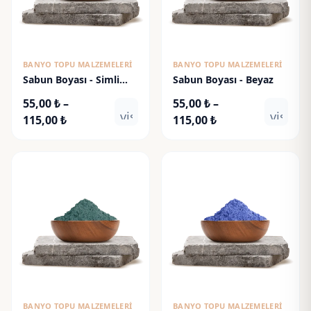
BANYO TOPU MALZEMELERI
BANYO TOPU MALZEMELERI
Sabun Boyası - Simli
Sabun Boyası - Beyaz
Altın
55,00
₺
–
55,00
₺
–
visibility
visibili
Fiyat
Fiyat
115,00
₺
115,00
₺
aralığı:
aralığı:
55,00 ₺
55,00 ₺
-
-
115,00 ₺
115,00 ₺
BANYO TOPU MALZEMELERI
BANYO TOPU MALZEMELERI