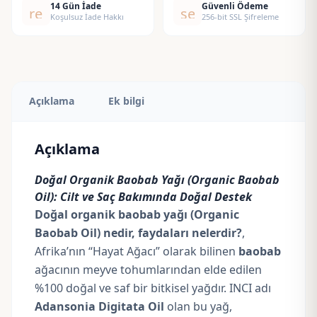
14 Gün İade
Güvenli Ödeme
replay
security
adet
Koşulsuz İade Hakkı
256-bit SSL Şifreleme
Açıklama
Ek bilgi
Açıklama
Doğal Organik Baobab Yağı (Organic Baobab
Oil): Cilt ve Saç Bakımında Doğal Destek
Doğal organik baobab yağı (Organic
Baobab Oil) nedir, faydaları nelerdir?
,
Afrika’nın “Hayat Ağacı” olarak bilinen
baobab
ağacının meyve tohumlarından elde edilen
%100 doğal ve saf bir bitkisel yağdır. INCI adı
Adansonia Digitata Oil
olan bu yağ,