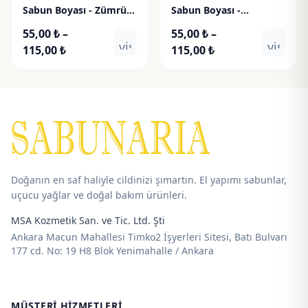
Sabun Boyası - Zümrüt
Sabun Boyası -
Yeşili
Akvamarin
55,00
₺
–
55,00
₺
–
visibility
visibili
Fiyat
Fiyat
115,00
₺
115,00
₺
aralığı:
aralığı:
55,00 ₺
55,00 ₺
-
-
115,00 ₺
115,00 ₺
Doğanın en saf haliyle cildinizi şımartın. El yapımı sabunlar,
uçucu yağlar ve doğal bakım ürünleri.
MSA Kozmetik San. ve Tic. Ltd. Şti
Ankara Macun Mahallesi Timko2 İşyerleri Sitesi, Batı Bulvarı
177 cd. No: 19 H8 Blok Yenimahalle / Ankara
MÜŞTERI HIZMETLERI