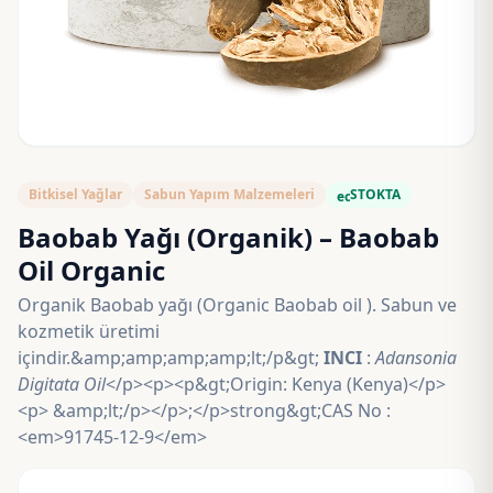
Bitkisel Yağlar
Sabun Yapım Malzemeleri
STOKTA
eco
Baobab Yağı (Organik) – Baobab
Oil Organic
Organik Baobab yağı (Organic Baobab oil ). Sabun ve
kozmetik üretimi
içindir.&amp;amp;amp;amp;lt;/p&gt;
INCI
:
Adansonia
Digitata Oil
</p><p><p&gt;Origin: Kenya (Kenya)</p>
<p> &amp;lt;/p></p>;</p>strong&gt;CAS No :
<em>91745-12-9</em>