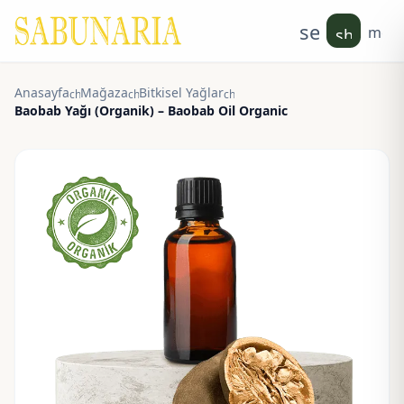
search
men
shoppin
Anasayfa
Mağaza
Bitkisel Yağlar
chevron_right
chevron_right
chevron_right
Baobab Yağı (Organik) – Baobab Oil Organic