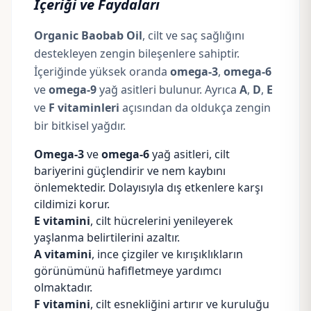
İçeriği ve Faydaları
Organic Baobab Oil
, cilt ve saç sağlığını
destekleyen zengin bileşenlere sahiptir.
İçeriğinde yüksek oranda
omega-3
,
omega-6
ve
omega-9
yağ asitleri bulunur. Ayrıca
A
,
D
,
E
ve
F vitaminleri
açısından da oldukça zengin
bir bitkisel yağdır.
Omega-3
ve
omega-6
yağ asitleri, cilt
bariyerini güçlendirir ve nem kaybını
önlemektedir. Dolayısıyla dış etkenlere karşı
cildimizi korur.
E vitamini
,
cilt hücrelerini yenileyerek
yaşlanma belirtilerini azaltır.
A vitamini
, ince çizgiler ve kırışıklıkların
görünümünü hafifletmeye yardımcı
olmaktadır.
F vitamini
, cilt esnekliğini artırır ve kuruluğu