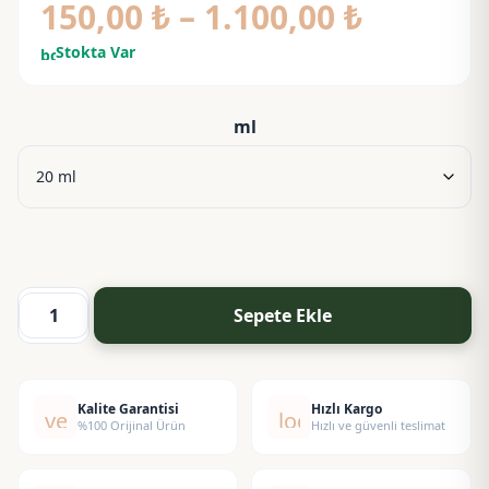
Fiyat
150,00
₺
–
1.100,00
₺
aralığı:
Stokta Var
bolt
150,00 
-
ml
1.100,00
Sepete Ekle
Baobab
Yağı
(Organik)
-
Kalite Garantisi
Hızlı Kargo
verified
local_shipping
%100 Orijinal Ürün
Hızlı ve güvenli teslimat
Baobab
Oil
Organic