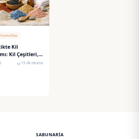
 Formüller
kte Kil
ı: Kil Çeşitleri,
rı ve Cilt Tipine
6
19 dk okuma
schedule
eçim
SABUNARIA