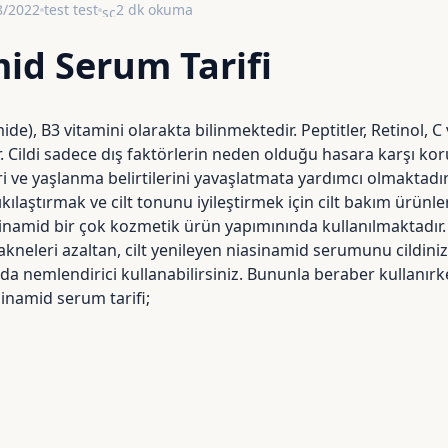
8/2022
test test
2 dk okuma
schedule
id Serum Tarifi
de), B3 vitamini olarakta bilinmektedir.
Peptitler
, Retinol,
C 
r. Cildi sadece dış faktörlerin neden olduğu hasara karşı k
i ve yaşlanma belirtilerini yavaşlatmata yardımcı olmaktadı
kılaştırmak ve cilt tonunu iyileştirmek için cilt bakım ürünl
amid bir çok kozmetik ürün yapımınında kullanılmaktadır. C
n, akneleri azaltan, cilt yenileyen niasinamid serumunu cildin
nda nemlendirici kullanabilirsiniz. Bununla beraber kullanı
sinamid serum tarifi;