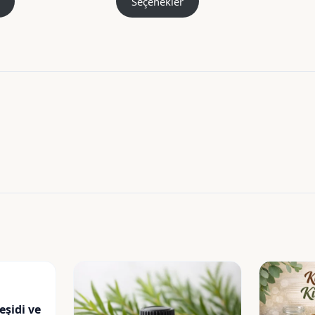
Seçenekler
–
–
600,00 ₺
825,00 ₺
eşidi ve