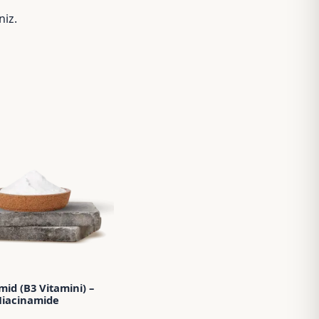
niz.
mid (B3 Vitamini) –
iacinamide