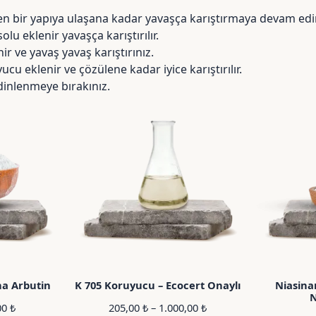
 bir yapıya ulaşana kadar yavaşça karıştırmaya devam edi
lu eklenir yavaşça karıştırılır.
nir ve yavaş yavaş karıştırınız.
cu eklenir ve çözülene kadar iyice karıştırılır.
inlenmeye bırakınız.
ha Arbutin
K 705 Koruyucu – Ecocert Onaylı
Niasina
N
Fiyat
Fiyat
00
₺
205,00
₺
–
1.000,00
₺