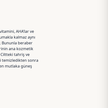
vitamini
,
AHA
’lar ve
orumakla kalmaz aynı
r. Bununla beraber
erinin ana kozmetik
iltteki tahriş ve
izi temizledikten sonra
rken mutlaka güneş