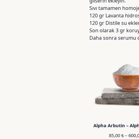
gliserin ekleyin.
Sıvı tamamen homojen
120 gr Lavanta hidroso
120 gr Distile su ekle
Son olarak 3 gr koruyu
Daha sonra serumu d
Alpha Arbutin – Alp
85,00
₺
–
600,