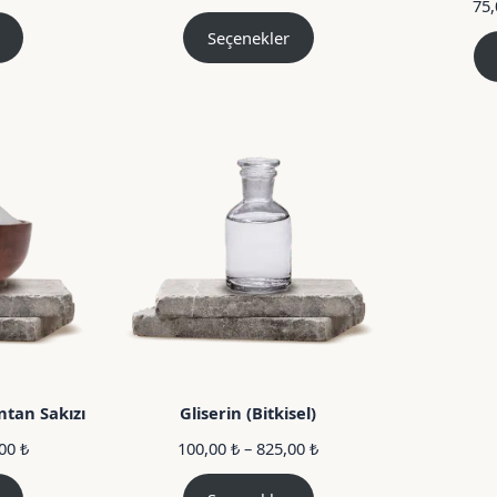
75
aralığı:
aralığı:
85,00 ₺
205,00 ₺
Seçenekler
–
–
600,00 ₺
1.000,00 ₺
tan Sakızı
Gliserin (Bitkisel)
Fiyat
Fiyat
,00
₺
100,00
₺
–
825,00
₺
aralığı:
aralığı:
105,00 ₺
100,00 ₺