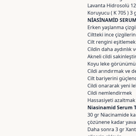
Lavanta Hidrosolü 12
Koruyucu ( K 705 )
3 
NİASİNAMİD SERU
Erken yaşlanma çizgi
Ciltteki ince çizgiler
Cilt rengini eşitlemek
Cildin daha aydınlık 
Akneli cildi sakinleşt
Koyu leke görünümü
Cildi arındırmak ve d
Cilt bariyerini güçle
Cildi onararak yeni 
Cildi nemlendirmek
Hassasiyeti azaltmak
Niasinamid Serum Tar
30 gr Niacinamide ka
çözünene kadar yavaşç
Daha sonra 3 gr Xant