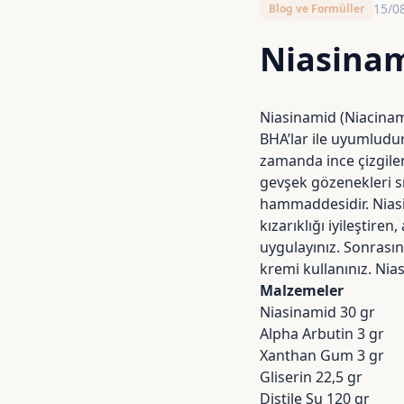
15/0
Blog ve Formüller
Niasinam
Niasinamid (Niacinami
BHA
’lar ile uyumludu
zamanda ince çizgiler
gevşek gözenekleri sı
hammaddesidir. Niasin
kızarıklığı iyileştire
uygulayınız. Sonrası
kremi kullanınız. Nia
Malzemeler
Niasinamid
30 gr
Alpha Arbutin
3 gr
Xanthan Gum
3 gr
Gliserin
22,5 gr
Distile Su
120 gr