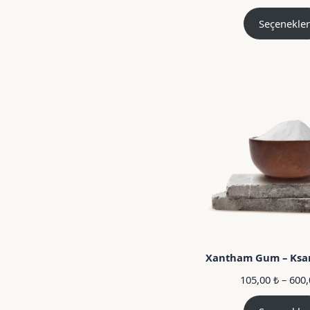
Seçenekler
Xantham Gum – Ksan
105,00
₺
–
600