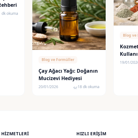
Rehberi
1 dk okuma
edule
Blog ve
Kozmeti
Kullanım
Blog ve Formüller
Faydala
19/01/202
Göre S
Çay Ağacı Yağı: Doğanın
Mucizevi Hediyesi
20/01/2026
18 dk okuma
schedule
 HIZMETLERI
HIZLI ERIŞIM