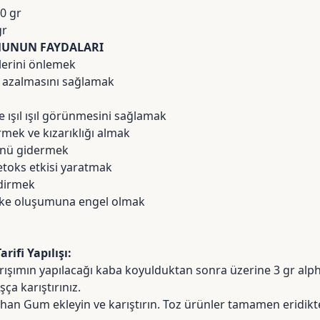
0 gr
gr
MUNUN FAYDALARI
lerini önlemek
in azalmasını sağlamak
ve ışıl ışıl görünmesini sağlamak
irmek ve kızarıklığı almak
nü gidermek
etoks etkisi yaratmak
ndirmek
leke oluşumuna engel olmak
ifi Yapılışı:
rışımın yapılacağı kaba koyulduktan sonra üzerine 3 gr alp
a karıştırınız.
han Gum ekleyin ve karıştırın. Toz ürünler tamamen eridikt