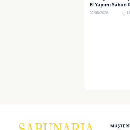
El Yapımı Sabun 
02/08/2026
1
sch
MÜŞTERI