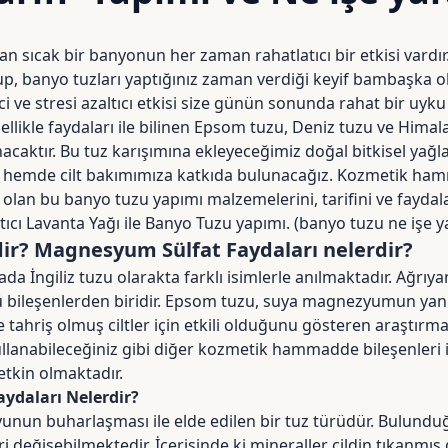
n sıcak bir banyonun her zaman rahatlatıcı bir etkisi vardır.
up, banyo tuzları yaptığınız zaman verdiği keyif bambaşka o
rici ve stresi azaltıcı etkisi size günün sonunda rahat bir uy
zellikle faydaları ile bilinen Epsom tuzu, Deniz tuzu ve Himal
acaktır. Bu tuz karışımına ekleyeceğimiz doğal bitkisel yağ
hemde cilt bakımımıza katkıda bulunacağız. Kozmetik hamm
 olan bu banyo tuzu yapımı malzemelerini, tarifini ve faydalar
tıcı Lavanta Yağı ile Banyo Tuzu yapımı. (banyo tuzu ne işe y
r? Magnesyum Sülfat Faydaları nelerdir?
a İngiliz tuzu olarakta farklı isimlerle anılmaktadır. Ağrıy
ü bileşenlerden biridir. Epsom tuzu, suya magnezyumun yanıs
 tahriş olmuş ciltler için etkili olduğunu gösteren araştırma
llanabileceğiniz gibi diğer kozmetik hammadde bileşenleri il
etkin olmaktadır.
aydaları Nelerdir?
yunun buharlaşması ile elde edilen bir tuz türüdür. Bulund
ri değişebilmektedir. İçerisinde ki mineraller cildin tıkanmı