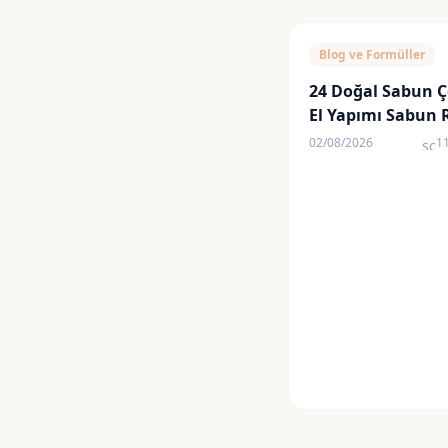
Blog ve Formüller
24 Doğal Sabun Ç
El Yapımı Sabun 
02/08/2026
1
sch