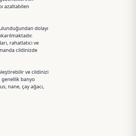
bı azaltabilen
ulunduğundan dolayı
karılmaktadır.
rı, rahatlatıcı ve
amanda cildinizde
ştirebilir ve cildinizi
r genellik banyo
us, nane, çay ağacı,