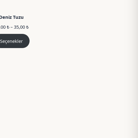
Deniz Tuzu
Fiyat
,00
₺
–
35,00
₺
aralığı:
15,00 ₺
Seçenekler
–
35,00 ₺