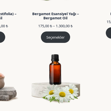
tifolia) –
Bergamot Esansiyel Yağı –
il
Bergamot Oil
15
Fiyat
Fiyat
0,00
₺
175,00
₺
–
1.300,00
₺
aralığı:
aralığı:
160,00 ₺
175,00 ₺
Seçenekler
–
–
1.850,00 ₺
1.300,00 ₺