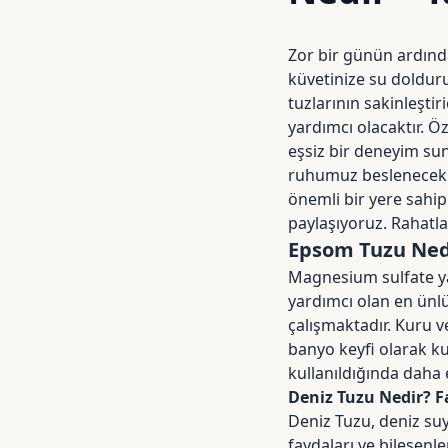
Zor bir günün ardında
küvetinize su doldur
tuzlarının sakinleşti
yardımcı olacaktır. Ö
eşsiz bir deneyim sun
ruhumuz beslenecek 
önemli bir yere sahip
paylaşıyoruz. Rahatla
Epsom Tuzu Nedi
Magnesium sulfate yad
yardımcı olan en ünl
çalışmaktadır. Kuru ve
banyo keyfi olarak ku
kullanıldığında daha 
Deniz Tuzu Nedir? F
Deniz Tuzu, deniz su
faydaları ve bileşenle