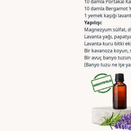
10 damla
Portakal K
10 damla
Bergamot Y
1 yemek kaşığı lavant
Yapılışı:
Magnezyum sülfat, deni
Lavanta yağı, papaty
Lavanta kuru bitki ekl
Bir kavanoza koyun, s
Bir avuç banyo tuzun
(Banyo tuzu ne işe ya