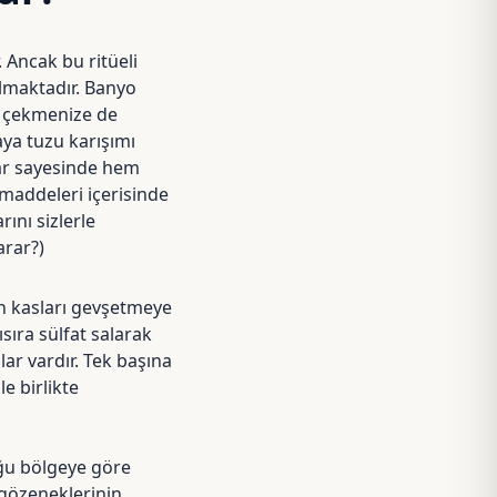
 Ancak bu ritüeli
lmaktadır. Banyo
ku çekmenize de
aya tuzu karışımı
lar sayesinde hem
addeleri içerisinde
ını sizlerle
arar?)
an kasları gevşetmeye
ıra sülfat salarak
lar vardır. Tek başına
e birlikte
uğu bölgeye göre
ş gözeneklerinin