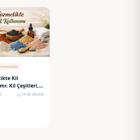
 Formüller
kte Kil
ı: Kil Çeşitleri,
rı ve Cilt Tipine
6
19 dk okuma
schedule
eçim