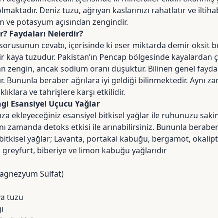
maktadır. Deniz tuzu, ağrıyan kaslarınızı rahatlatır ve iltiha
 ve potasyum açısından zengindir.
? Faydaları Nelerdir?
sorusunun cevabı, içerisinde ki eser miktarda
demir oksit
b
r kaya tuzudur. Pakistan’ın Pencap bölgesinde kayalardan çı
 zengin, ancak sodium oranı düşüktür. Bilinen genel faydala
ır. Bununla beraber ağrılara iyi geldiği bilinmektedir. Aynı z
ıklara ve tahrişlere karşı etkilidir.
gi Esansiyel Uçucu Yağlar
a ekleyeceğiniz esansiyel bitkisel yağlar ile ruhunuzu sakinle
Aynı zamanda detoks etkisi ile arınabilirsiniz. Bununla berabe
 bitkisel yağlar; Lavanta, portakal kabuğu, bergamot, okalipt
 greyfurt, biberiye ve limon kabuğu yağlarıdır
Magnezyum Sülfat)
a tuzu
ı