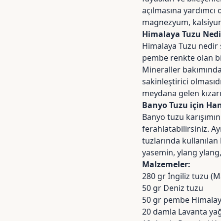
açılmasına yardımcı ol
magnezyum, kalsiyum
Himalaya Tuzu Nedir
Himalaya Tuzu nedir 
pembe renkte olan bi
Mineraller bakımından
sakinleştirici olmasıd
meydana gelen kızarıkl
Banyo Tuzu için Han
Banyo tuzu karışımınız
ferahlatabilirsiniz. 
tuzlarında kullanılan
yasemin, ylang ylang,
Malzemeler:
280 gr
İngiliz tuzu (
50 gr
Deniz tuzu
50 gr pembe
Himalay
20 damla Lavanta yağ