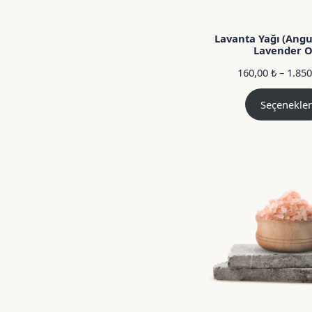
Lavanta Yağı (Angus
Lavender O
160,00
₺
–
1.85
Seçenekler