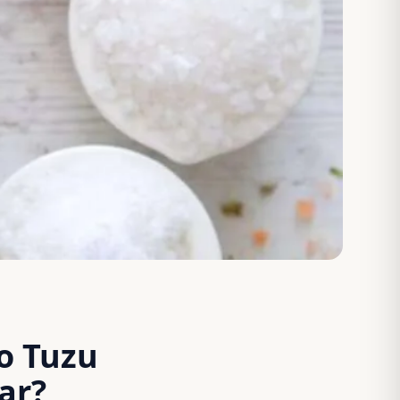
o Tuzu
rar?