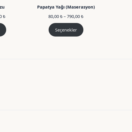
zu
Papatya Yağı (Maserasyon)
Fiyat
Fiyat
00
₺
80,00
₺
–
790,00
₺
aralığı:
aralığı:
15,00 ₺
80,00 ₺
Seçenekler
–
–
35,00 ₺
790,00 ₺