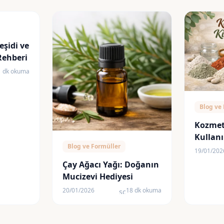
eşidi ve
Rehberi
1 dk okuma
edule
Blog ve
Kozmeti
Kullanım
Blog ve Formüller
Faydala
19/01/202
Göre S
Çay Ağacı Yağı: Doğanın
Mucizevi Hediyesi
20/01/2026
18 dk okuma
schedule