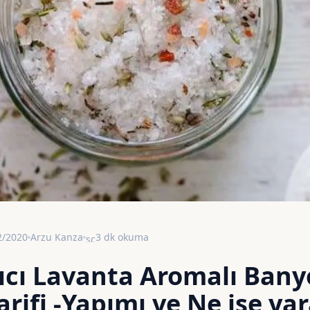
2/2020
Arzu Kanza
3 dk okuma
schedule
ıcı Lavanta Aromalı Bany
arifi -Yapımı ve Ne işe ya