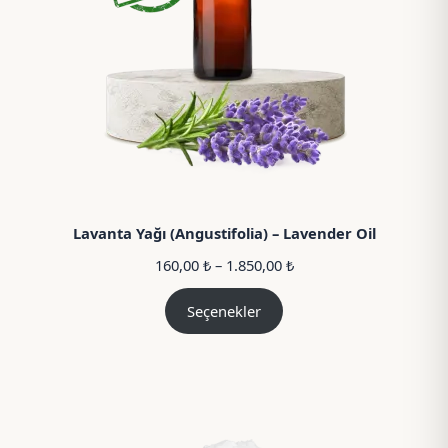
Lavanta Yağı (Angustifolia) – Lavender Oil
Fiyat
160,00
₺
–
1.850,00
₺
aralığı:
160,00 ₺
Seçenekler
–
1.850,00 ₺