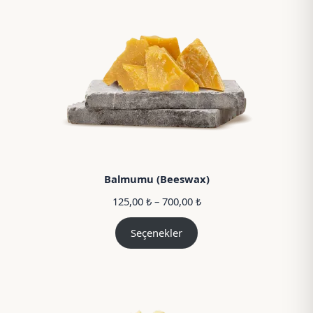
Balmumu (Beeswax)
Fiyat
125,00
₺
–
700,00
₺
aralığı:
125,00 ₺
Seçenekler
–
700,00 ₺