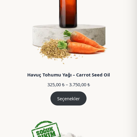
Havuç Tohumu Yağı – Carrot Seed Oil
Fiyat
325,00
₺
–
3.750,00
₺
aralığı:
325,00 ₺
Seçenekler
–
3.750,00 ₺