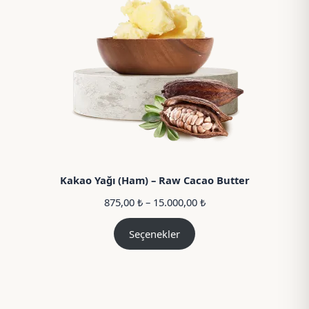
Kakao Yağı (Ham) – Raw Cacao Butter
Fiyat
875,00
₺
–
15.000,00
₺
aralığı:
875,00 ₺
Seçenekler
–
15.000,00 ₺