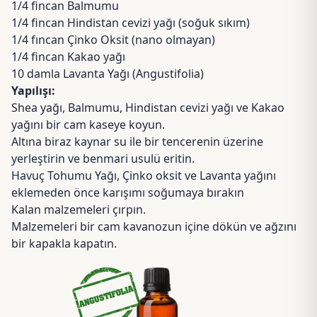
1/4 fincan
Balmumu
1/4 fincan
Hindistan cevizi yağı
(soğuk sıkım)
1/4 fıncan
Çinko Oksit
(nano olmayan)
1/4 fincan
Kakao yağı
10 damla
Lavanta Yağı
(Angustifolia)
Yapılışı:
Shea yağı, Balmumu, Hindistan cevizi yağı ve Kakao
yağını bir cam kaseye koyun.
Altına biraz kaynar su ile bir tencerenin üzerine
yerleştirin ve benmari usulü eritin.
Havuç Tohumu Yağı, Çinko oksit ve Lavanta yağını
eklemeden önce karışımı soğumaya bırakın
Kalan malzemeleri çırpın.
Malzemeleri bir cam kavanozun içine dökün ve ağzını
bir kapakla kapatın.