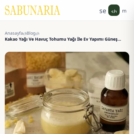
search
men
shoppin
Anasayfa
Blog
chevron_right
chevron_right
Kakao Yağı Ve Havuç Tohumu Yağı İle Ev Yapımı Güneş
Kremi