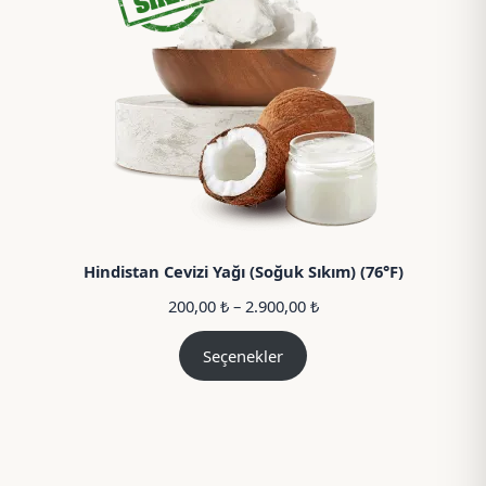
Hindistan Cevizi Yağı (Soğuk Sıkım) (76°F)
Fiyat
200,00
₺
–
2.900,00
₺
aralığı:
200,00 ₺
Seçenekler
–
2.900,00 ₺