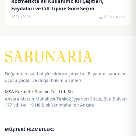
Kozmetikte Kil Kullanımı: Kil Çeşitleri,
Faydaları ve Cilt Tipine Göre Seçim
19/01/2026
19 dk okuma
schedule
Doğanın en saf haliyle cildinizi şımartın. El yapımı sabunlar,
uçucu yağlar ve doğal bakım ürünleri.
MSA Kozmetik San. ve Tic. Ltd. Şti
Ankara Macun Mahallesi Timko2 İşyerleri Sitesi, Batı Bulvarı
177 cd. No: 19 H8 Blok Yenimahalle / Ankara
MÜŞTERI HIZMETLERI