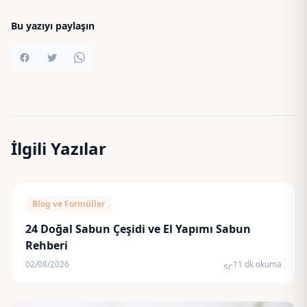
Bu yazıyı paylaşın
İlgili Yazılar
Blog ve Formüller
24 Doğal Sabun Çeşidi ve El Yapımı Sabun
Rehberi
02/08/2026
11 dk okuma
schedule