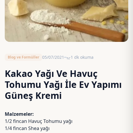
05/07/2021
1 dk okuma
Blog ve Formüller
schedule
Kakao Yağı Ve Havuç
Tohumu Yağı İle Ev Yapımı
Güneş Kremi
Malzemeler:
1/2 fincan
Havuç Tohumu yağı
1/4 fincan
Shea yağı