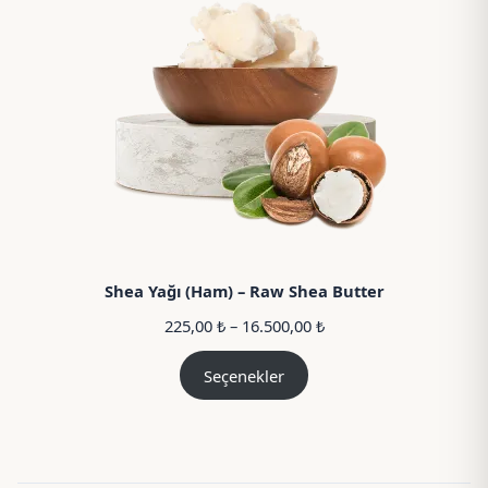
Shea Yağı (Ham) – Raw Shea Butter
Fiyat
225,00
₺
–
16.500,00
₺
aralığı:
225,00 ₺
Seçenekler
–
16.500,00 ₺