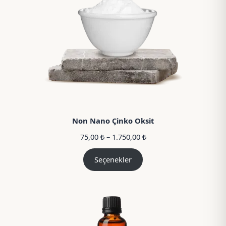
Non Nano Çinko Oksit
Fiyat
75,00
₺
–
1.750,00
₺
aralığı:
75,00 ₺
Seçenekler
–
1.750,00 ₺