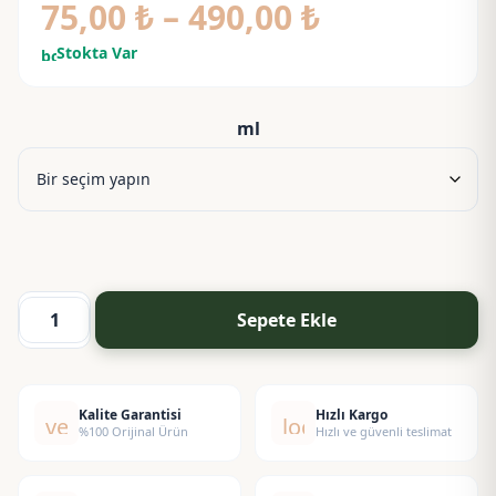
Fiyat
75,00
₺
–
490,00
₺
aralığı:
Stokta Var
bolt
75,00 ₺
-
ml
490,00 ₺
Sepete Ekle
Kabak
Çekirdeği
Yağı
-
Kalite Garantisi
Hızlı Kargo
verified
local_shipping
%100 Orijinal Ürün
Hızlı ve güvenli teslimat
Pumpkin
Seeds
Oil