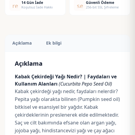
14 Gün İade
Güvenli Ödeme
replay
security
adet
Koşulsuz İade Hakkı
256-bit SSL Şifreleme
Açıklama
Ek bilgi
Açıklama
Kabak Çekirdeği Yağı Nedir? | Faydaları ve
Kullanım Alanları
(Cucurbita Pepo Seed Oil)
Kabak çekirdeği yağı nedir, faydaları nelerdir?
Pepita yağı olarakta bilinen (Pumpkin seed oil)
bitkisel ve esansiyel bir yağdır. Kabak
çekirdeklerinin preslenerek elde edilmektedir.
Saç ve cilt bakımında efsane olan
argan yağı,
jojoba yağı
,
hindistancevizi yağı
ve
çay ağacı