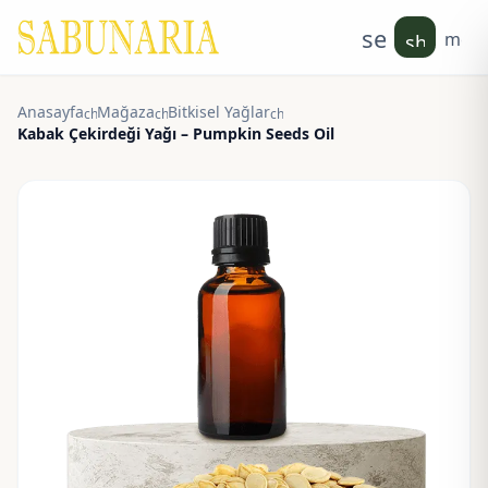
search
men
shoppin
Anasayfa
Mağaza
Bitkisel Yağlar
chevron_right
chevron_right
chevron_right
Kabak Çekirdeği Yağı – Pumpkin Seeds Oil