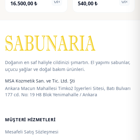
visibility
visibili
Fiyat
Fiyat
16.500,00
₺
540,00
₺
aralığı:
aralığı:
225,00 ₺
80,00 ₺
-
-
16.500,00 ₺
540,00 ₺
Doğanın en saf haliyle cildinizi şımartın. El yapımı sabunlar,
uçucu yağlar ve doğal bakım ürünleri.
MSA Kozmetik San. ve Tic. Ltd. Şti
Ankara Macun Mahallesi Timko2 İşyerleri Sitesi, Batı Bulvarı
177 cd. No: 19 H8 Blok Yenimahalle / Ankara
MÜŞTERI HIZMETLERI
Mesafeli Satış Sözleşmesi