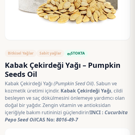
Bitkisel Yağlar
Sabit yağlar
STOKTA
eco
Kabak Çekirdeği Yağı – Pumpkin
Seeds Oil
Kabak Çekirdeği Yağı
(Pumpkin Seed Oil)
. Sabun ve
kozmetik üretimi içindir.
Kabak Çekirdeği Yağı
, cildi
besleyen ve saç dökülmesini önlemeye yardımcı olan
doğal bir yağdır. Zengin vitamin ve antioksidan
içeriğiyle bakım rutininizi güçlendirin!
INCI :
Cucurbita
Pepo Seed Oil
CAS No:
8016-49-7