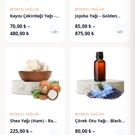
BITKISEL YAĞLAR
BITKISEL YAĞLAR
Kayısı Çekirdeği Yağı -
Jojoba Yağı - Golden
Apricot Kernel Oil
Jojoba Oil
70,00
₺
–
85,00
₺
–
visibility
visibili
Fiyat
Fiyat
480,00
₺
875,00
₺
aralığı:
aralığı:
70,00 ₺
85,00 ₺
-
-
480,00 ₺
875,00 ₺
BITKISEL YAĞLAR
BITKISEL YAĞLAR
Shea Yağı (Ham) - Raw
Çörek Otu Yağı - Black
Shea Butter
Cumin Oil
225,00
₺
–
80,00
₺
–