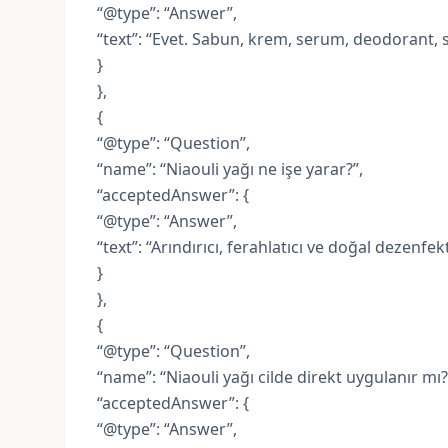
“@type”: “Answer”,
“text”: “Evet. Sabun, krem, serum, deodorant,
}
},
{
“@type”: “Question”,
“name”: “Niaouli yağı ne işe yarar?”,
“acceptedAnswer”: {
“@type”: “Answer”,
“text”: “Arındırıcı, ferahlatıcı ve doğal dezenfe
}
},
{
“@type”: “Question”,
“name”: “Niaouli yağı cilde direkt uygulanır mı?
“acceptedAnswer”: {
“@type”: “Answer”,