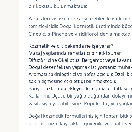
bir kokusu bulunmaktadır.
Yara izleri ve lekelere karşı üretilen kremlerd
temizleyicidir. Doğal kozmetik üretiminde böcek
Cineole, α-Pinene ve Viridiflorol ‘den almaktadır
Kozmetik ve cilt bakımda ne işe yarar? ;
Masaj yağlarında rahatlatıcı bir etki sunar.
Difüzör içine
Okaliptüs
,
Bergamot
veya
Lavant
Doğal dezenfektan yapmak istiyorsanız muhakk
Aroması sakinleştirici ve nefes açıcıdır. Özell
sakinleşmesine etki ettiği bilinmektedir.
Banyo tuzlarında ekleyebileceğiniz bir bitkisel 
Kullanımı: Uçucu bir yağ olduğundan dolayı muh
vasıtasıyla yapabilirsiniz. Popüler taşıyıcı yağla
Doğal kozmetik formülleriniz için toptan bitkise
ürünlerimizin kaynakları güvenilir ve analiz sert