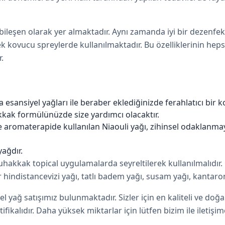
e bileşen olarak yer almaktadır. Aynı zamanda iyi bir dezenfe
 kovucu spreylerde kullanılmaktadır. Bu özelliklerinin hepsi
.
a
esansiyel yağları ile beraber eklediğinizde ferahlatıcı bir 
ak formülünüzde size yardımcı olacaktır.
ikle aromaterapide kullanılan Niaouli yağı, zihinsel odaklanm
yağdır.
akkak topical uygulamalarda seyreltilerek kullanılmalıdır. 
r
hindistancevizi yağı
,
tatlı badem yağı
,
susam yağı
,
kantaro
l yağ satışımız bulunmaktadır. Sizler için en kaliteli ve doğa
ifikalıdır. Daha yüksek miktarlar için lütfen bizim ile iletişim