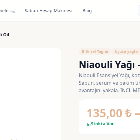
meler
Sabun Hesap Makinesi
Blog
expand_more
i Oil
Bitkisel Yağlar
Uçucu yağlar
Niaouli Yağı 
Niaouli Esansiyel Yağı, ko
Sabun, serum ve bakım ürün
avantajını yakala. INCI
135,00
₺
Stokta Var
bolt