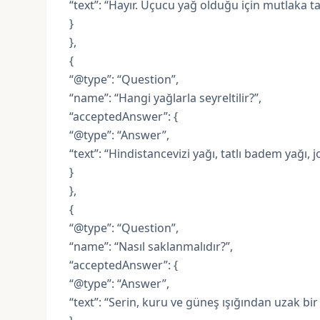
“text”: “Hayır. Uçucu yağ olduğu için mutlaka taşı
}
},
{
“@type”: “Question”,
“name”: “Hangi yağlarla seyreltilir?”,
“acceptedAnswer”: {
“@type”: “Answer”,
“text”: “Hindistancevizi yağı, tatlı badem yağı, j
}
},
{
“@type”: “Question”,
“name”: “Nasıl saklanmalıdır?”,
“acceptedAnswer”: {
“@type”: “Answer”,
“text”: “Serin, kuru ve güneş ışığından uzak bi