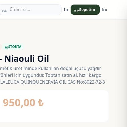
favorite
login
Sepetim
search
shopping_bag
STOKTA
eco
– Niaouli Oil
zmetik üretiminde kullanılan doğal uçucu yağdır.
leri için uygundur. Toptan satın al, hızlı kargo
: MELALEUCA QUINQUENERVIA OIL CAS No:8022-72-8
Fiyat
–
950,00
₺
aralığı:
135,00 ₺