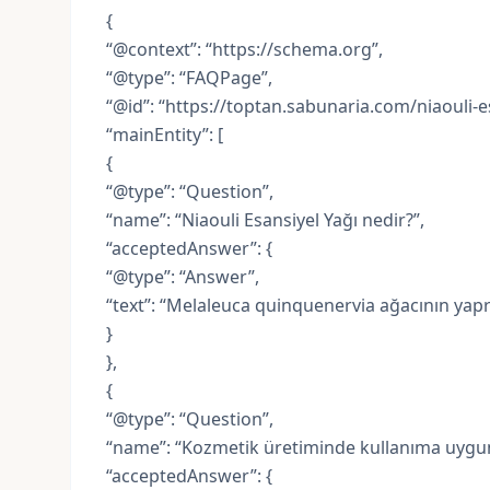
{
“@context”: “https://schema.org”,
“@type”: “FAQPage”,
“@id”: “https://toptan.sabunaria.com/niaouli-e
“mainEntity”: [
{
“@type”: “Question”,
“name”: “Niaouli Esansiyel Yağı nedir?”,
“acceptedAnswer”: {
“@type”: “Answer”,
“text”: “Melaleuca quinquenervia ağacının yapr
}
},
{
“@type”: “Question”,
“name”: “Kozmetik üretiminde kullanıma uygu
“acceptedAnswer”: {