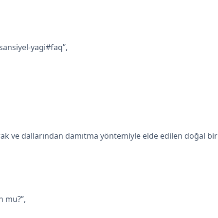
sansiyel-yagi#faq”,
ak ve dallarından damıtma yöntemiyle elde edilen doğal bir
n mu?”,