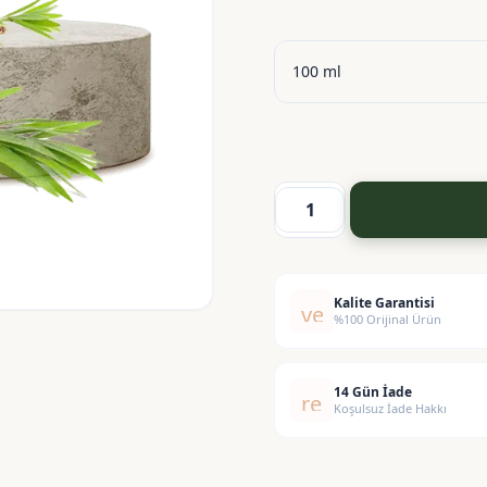
Niaouli
Yağı
-
Niaouli
Kalite Garantisi
verified
%100 Orijinal Ürün
Oil
adet
14 Gün İade
replay
Koşulsuz İade Hakkı