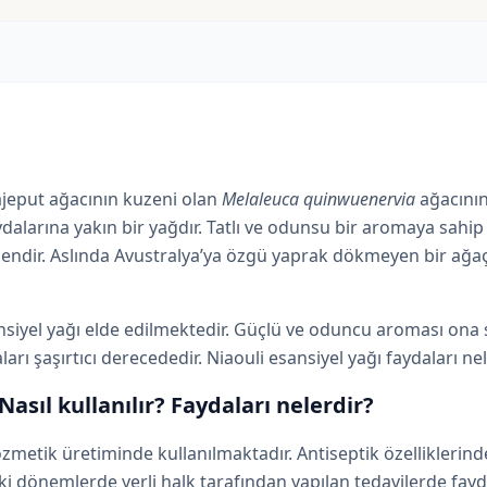
cajeput ağacının kuzeni olan
Melaleuca quinwuenervia
ağacının
aydalarına yakın bir yağdır. Tatlı ve odunsu bir aromaya sahip
leşendir. Aslında Avustralya’ya özgü yaprak dökmeyen bir ağaçt
nsiyel yağı elde edilmektedir. Güçlü ve oduncu aroması ona se
ı şaşırtıcı derecededir. Niaouli esansiyel yağı faydaları ne
Nasıl kullanılır? Faydaları nelerdir?
metik üretiminde kullanılmaktadır. Antiseptik özelliklerinden
ki dönemlerde yerli halk tarafından yapılan tedavilerde fayda