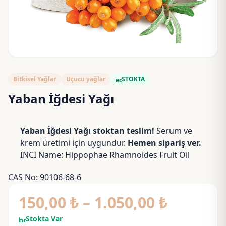
Bitkisel Yağlar
Uçucu yağlar
STOKTA
eco
Yaban İğdesi Yağı
Yaban İğdesi Yağı stoktan teslim!
Serum ve
krem üretimi için uygundur.
Hemen sipariş ver.
INCI Name: Hippophae Rhamnoides Fruit Oil
CAS No: 90106-68-6
Fiyat
150,00
₺
–
1.050,00
₺
aralığı:
Stokta Var
bolt