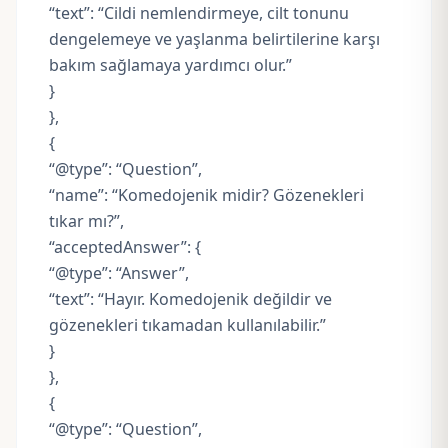
“text”: “Cildi nemlendirmeye, cilt tonunu
dengelemeye ve yaşlanma belirtilerine karşı
bakım sağlamaya yardımcı olur.”
}
},
{
“@type”: “Question”,
“name”: “Komedojenik midir? Gözenekleri
tıkar mı?”,
“acceptedAnswer”: {
“@type”: “Answer”,
“text”: “Hayır. Komedojenik değildir ve
gözenekleri tıkamadan kullanılabilir.”
}
},
{
“@type”: “Question”,