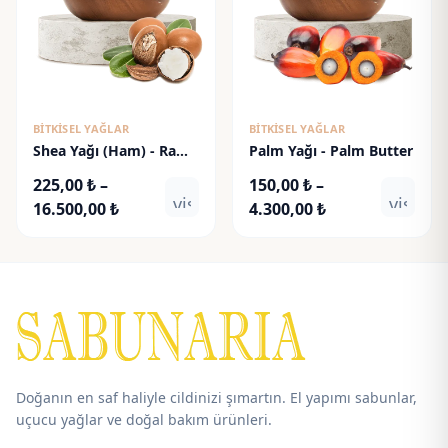
BITKISEL YAĞLAR
BITKISEL YAĞLAR
Shea Yağı (Ham) - Raw
Palm Yağı - Palm Butter
Shea Butter
225,00
₺
–
150,00
₺
–
visibility
visibili
Fiyat
Fiyat
16.500,00
₺
4.300,00
₺
aralığı:
aralığı:
225,00 ₺
150,00 ₺
-
-
16.500,00 ₺
4.300,00 ₺
Doğanın en saf haliyle cildinizi şımartın. El yapımı sabunlar,
uçucu yağlar ve doğal bakım ürünleri.