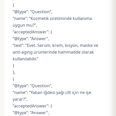
{
“@type”: “Question”,
“name”: “Kozmetik üretiminde kullanıma
uygun mu?”,
“acceptedAnswer”: {
“@type”: “Answer”,
“text”: “Evet. Serum, krem, losyon, maske ve
anti-aging ürünlerinde hammadde olarak
kullanılabilir.”
}
},
{
“@type”: “Question”,
“name”: “Yaban iğdesi yağı cilt için ne işe
yarar?”,
“acceptedAnswer”: {
“@type”: “Answer”,