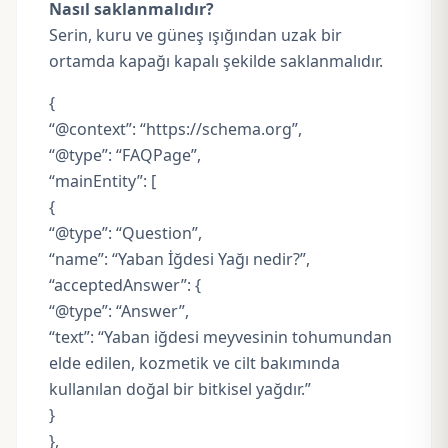
Nasıl saklanmalıdır?
Serin, kuru ve güneş ışığından uzak bir
ortamda kapağı kapalı şekilde saklanmalıdır.
{
“@context”: “https://schema.org”,
“@type”: “FAQPage”,
“mainEntity”: [
{
“@type”: “Question”,
“name”: “Yaban İğdesi Yağı nedir?”,
“acceptedAnswer”: {
“@type”: “Answer”,
“text”: “Yaban iğdesi meyvesinin tohumundan
elde edilen, kozmetik ve cilt bakımında
kullanılan doğal bir bitkisel yağdır.”
}
},