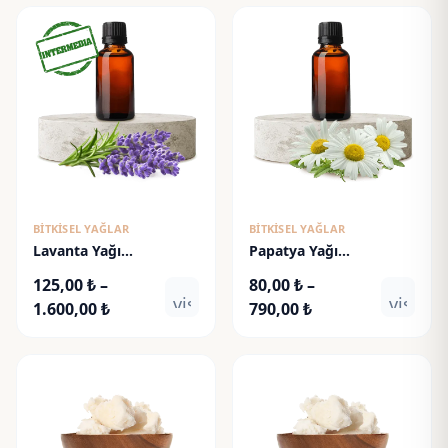
BITKISEL YAĞLAR
BITKISEL YAĞLAR
Lavanta Yağı
Papatya Yağı
(Intermedia) - Lavender
(Maserasyon)
125,00
₺
–
80,00
₺
–
Oil
visibility
visibili
Fiyat
Fiyat
1.600,00
₺
790,00
₺
aralığı:
aralığı:
125,00 ₺
80,00 ₺
-
-
1.600,00 ₺
790,00 ₺