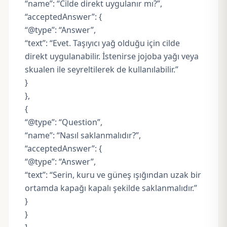
“name”: “Cilde direkt uygulanır mı?”,
“acceptedAnswer”: {
“@type”: “Answer”,
“text”: “Evet. Taşıyıcı yağ olduğu için cilde
direkt uygulanabilir. İstenirse jojoba yağı veya
skualen ile seyreltilerek de kullanılabilir.”
}
},
{
“@type”: “Question”,
“name”: “Nasıl saklanmalıdır?”,
“acceptedAnswer”: {
“@type”: “Answer”,
“text”: “Serin, kuru ve güneş ışığından uzak bir
ortamda kapağı kapalı şekilde saklanmalıdır.”
}
}